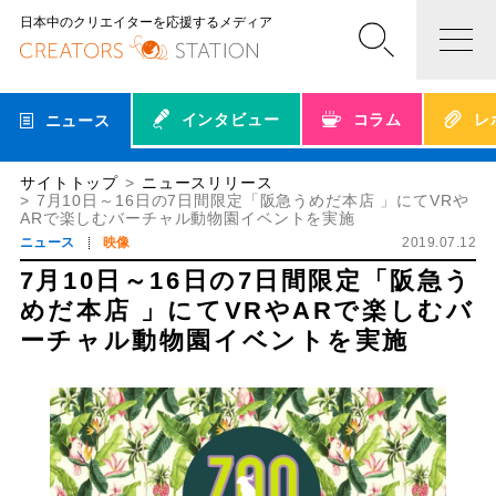
日本中のクリエイターを応援するメディア
インタビュー
コラム
レ
ニュース
サイトトップ
ニュースリリース
7月10日～16日の7日間限定「阪急うめだ本店 」にてVRや
ARで楽しむバーチャル動物園イベントを実施
ニュース
映像
2019.07.12
7月10日～16日の7日間限定「阪急う
めだ本店 」にてVRやARで楽しむバ
ーチャル動物園イベントを実施