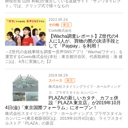
締役社長 山田 和範)が運営している直販サイト『サンワダイレク
ト』では、クリップ式で様々なもの
2022.05.24
その他
東京
Coeto株式会社
【Wacha調査レポート】Z世代の4
人に1人が、買物の際の決済手段と
して「Paypay」を利用！
～Z世代の金銭事情を調査〜音声SNSアプリ「Wacha(ワチャ)」を
運営するCoeto株式会社(本社：東京都渋谷区、代表取締役：湊 健
二)は、4月に実施した【Z
2019.09.29
スペース
東京
株式会社スタイリングライフ・ホールディング
ス プラザスタイル カンパニー
PLAZAの新しいカタチ、カフェ併
設「PLAZA 東京店」が2019年10月
4日(金)「東京国際フォーラム」にオープン！
株式会社スタイリングライフ・ホールディングス プラザスタイル
カンパニー(東京都新宿区)は、2019年10月4日(金)、ライフスタイ
ルストア「PLAZA」の新店