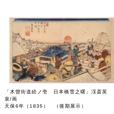
「木曽街道続ノ壱 日本橋雪之曙」渓斎英
泉/画
天保6年（1835） （後期展示）