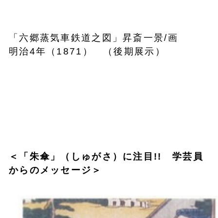
「六郷蒸気車鉄道之図」昇斎一景/画
明治4年（1871） （後期展示）
＜「朱傘」（しゅがさ）に注目!! 学芸員
からのメッセージ＞