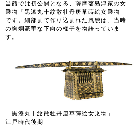
当館では初公開
となる、薩摩藩島津家の女
乗物「黒漆丸十紋散牡丹唐草蒔絵女乗物」
です。細部まで作り込まれた風貌は、当時
の絢爛豪華な下向の様子を物語っていま
す。
「黒漆丸十紋散牡丹唐草蒔絵女乗物」
江戸時代後期