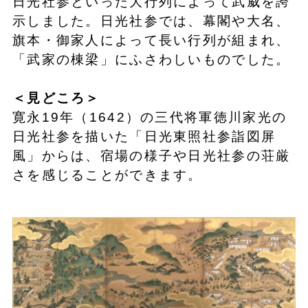
日光社参といった大行列によって武威を誇
示しました。日光社参では、幕閣や大名、
旗本・御家人によって長い行列が組まれ、
「武家の棟梁」にふさわしいものでした。
＜見どころ＞
寛永19年（1642）の三代将軍徳川家光の
日光社参を描いた「日光東照社参詣図屏
風」からは、宿場の様子や日光社参の荘厳
さを感じることができます。