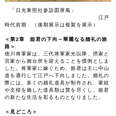
「日光東照社参詣図屏風」
江戸
時代前期 （後期展示は複製を展示）
＜第2章 姫君の下向～華麗なる婚礼の旅
路＞
徳川将軍家は、三代将軍家光以降、摂家と
宮家から御台所を迎えることを慣例としま
した。将軍家に嫁ぐため、姫君は主に中山
道を通行して江戸へ下向しました。婚礼の
際には、多くの婚礼道具が制作され、家紋
や文様を施した道具類は贅を尽くし、姫君
の新たな生活を彩るものとなりました。
＜見どころ＞