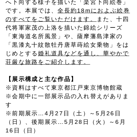
へ下向する様子を描いた「楽宮下向絵巻」
です。本展では、
全長約18mにおよぶ絵巻
のすべてをご覧いただけます。
また、十四
代将軍家茂の上洛を描いた錦絵シリーズ
「東海道名所風景」や、薩摩藩島津家の
「黒漆丸十紋散牡丹唐草蒔絵女乗物」をは
じめとする
婚礼道具などを通し、華やかで
荘厳な旅路をご紹介します。
【展示構成と主な作品】
※資料はすべて東京都江戸東京博物館蔵
※会期中に一部展示品の入れ替えがありま
す
※前期展示…4月27日（土）～5月26日
（日）、後期展示…5月28日（火）～6月
16日（日）