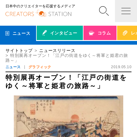
日本中のクリエイターを応援するメディア
インタビュー
コラム
レ
ニュース
サイトトップ
ニュースリリース
特別展再オープン！「江戸の街道をゆく～将軍と姫君の旅
路～」
ニュース
グラフィック
2019.05.10
特別展再オープン！「江戸の街道を
ゆく～将軍と姫君の旅路～」