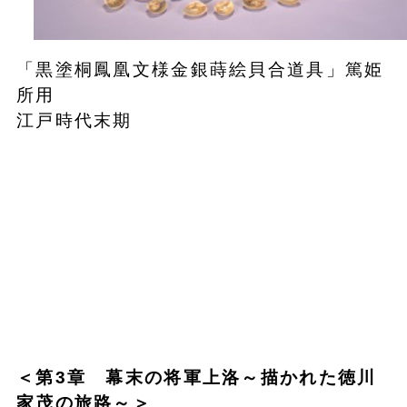
「黒塗桐鳳凰文様金銀蒔絵貝合道具」篤姫
所用
江戸時代末期
＜第3章 幕末の将軍上洛～描かれた徳川
家茂の旅路～＞