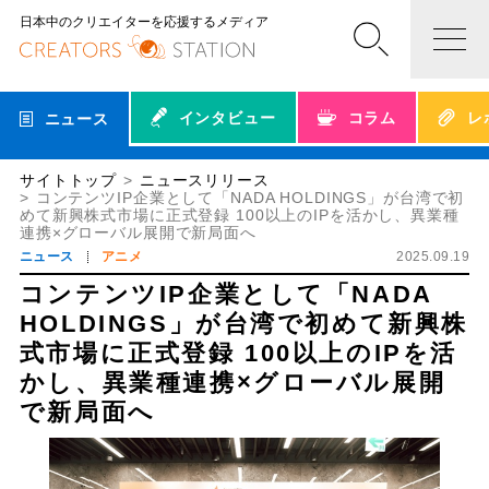
日本中のクリエイターを応援するメディア
インタビュー
コラム
レ
ニュース
サイトトップ
ニュースリリース
コンテンツIP企業として「NADA HOLDINGS」が台湾で初
めて新興株式市場に正式登録 100以上のIPを活かし、異業種
連携×グローバル展開で新局面へ
ニュース
アニメ
2025.09.19
コンテンツIP企業として「NADA
HOLDINGS」が台湾で初めて新興株
式市場に正式登録 100以上のIPを活
かし、異業種連携×グローバル展開
で新局面へ