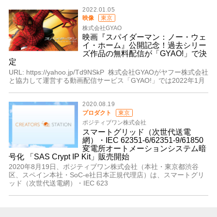
2022.01.05
映像
東京
株式会社GYAO
映画『スパイダーマン：ノー・ウェ
イ・ホーム』公開記念！過去シリー
ズ作品の無料配信が「GYAO!」で決
定
URL: https://yahoo.jp/Td9NSkP 株式会社GYAOがヤフー株式会社
と協力して運営する動画配信サービス「GYAO!」では2022年1月
2020.08.19
プロダクト
東京
ポジティブワン株式会社
スマートグリッド（次世代送電
網）・IEC 62351-6/62351-9/61850
変電所オートメーションシステム暗
号化 「SAS Crypt IP Kit」販売開始
2020年8月19日、ポジティブワン株式会社（本社・東京都渋谷
区、スペイン本社・SoC-e社日本正規代理店）は、スマートグリ
ッド（次世代送電網）・IEC 623