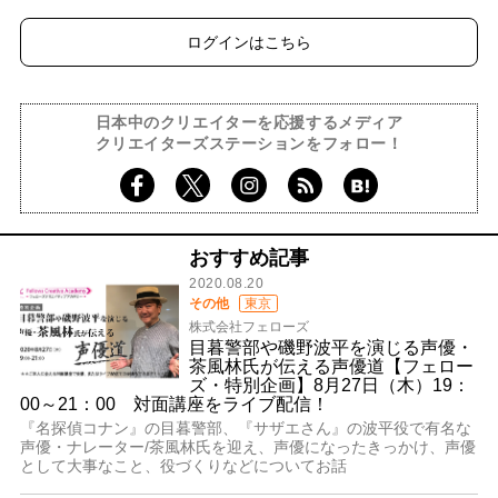
ログインはこちら
日本中のクリエイターを応援するメディア
クリエイターズステーションをフォロー！
おすすめ記事
2020.08.20
その他
東京
株式会社フェローズ
目暮警部や磯野波平を演じる声優・
茶風林氏が伝える声優道【フェロー
ズ・特別企画】8月27日（木）19：
00～21：00 対面講座をライブ配信！
『名探偵コナン』の目暮警部、『サザエさん』の波平役で有名な
声優・ナレーター/茶風林氏を迎え、声優になったきっかけ、声優
として大事なこと、役づくりなどについてお話