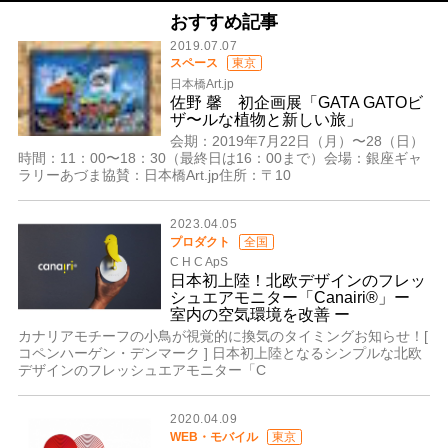
おすすめ記事
2019.07.07
スペース
東京
日本橋Art.jp
佐野 馨 初企画展「GATA GATOビ
ザ〜ルな植物と新しい旅」
会期：2019年7月22日（月）〜28（日）
時間：11：00〜18：30（最終日は16：00まで）会場：銀座ギャ
ラリーあづま協賛：日本橋Art.jp住所：〒10
2023.04.05
プロダクト
全国
C H C ApS
日本初上陸！北欧デザインのフレッ
シュエアモニター「Canairi®」ー
室内の空気環境を改善 ー
カナリアモチーフの小鳥が視覚的に換気のタイミングお知らせ！[
コペンハーゲン・デンマーク ] 日本初上陸となるシンプルな北欧
デザインのフレッシュエアモニター「C
2020.04.09
WEB・モバイル
東京