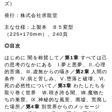
ズ）
発行：株式会社求龍堂
主な仕様：上製本 Ｂ５変型
（225×170mm）、240頁
◎目次
はじめに 闇を称賛して／
第1章
すべては己
の思考のなかにある I.夢と悪夢、Ⅱ.心理
的苦痛、Ⅲ.虚無からの囁き／
第2章
人間の
条件 Ⅳ.病と苦しみ、Ⅴ.堕落と破壊、Ⅵ.
死の必然性について／
第3章
わたしたちを
取り巻く世界 Ⅶ.咲き誇る闇、Ⅷ.魔物た
ちの巣窟、Ⅸ.神秘的な風景、廃墟、荒廃し
た場所／
第4章
別世界からのメッセージ