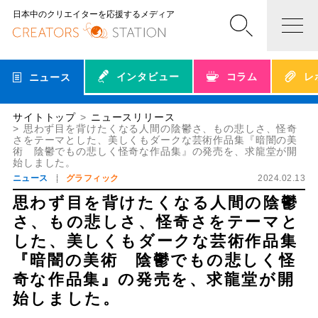
日本中のクリエイターを応援するメディア
インタビュー
コラム
レ
ニュース
サイトトップ
ニュースリリース
思わず目を背けたくなる人間の陰鬱さ、もの悲しさ、怪奇
さをテーマとした、美しくもダークな芸術作品集『暗闇の美
術 陰鬱でもの悲しく怪奇な作品集』の発売を、求龍堂が開
始しました。
ニュース
グラフィック
2024.02.13
思わず目を背けたくなる人間の陰鬱
さ、もの悲しさ、怪奇さをテーマと
した、美しくもダークな芸術作品集
『暗闇の美術 陰鬱でもの悲しく怪
奇な作品集』の発売を、求龍堂が開
始しました。