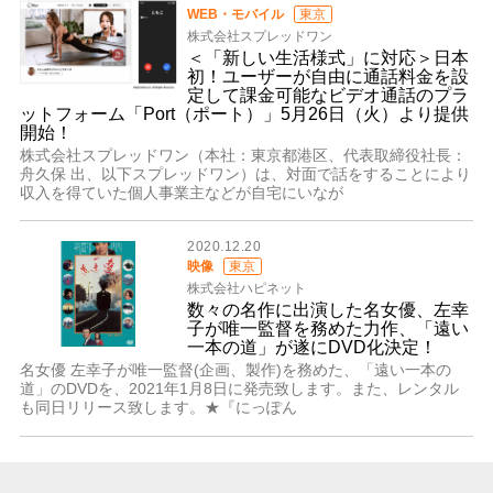
WEB・モバイル
東京
株式会社スプレッドワン
＜「新しい生活様式」に対応＞日本
初！ユーザーが自由に通話料金を設
定して課金可能なビデオ通話のプラ
ットフォーム「Port（ポート）」5月26日（火）より提供
開始！
株式会社スプレッドワン（本社：東京都港区、代表取締役社長：
舟久保 出、以下スプレッドワン）は、対面で話をすることにより
収入を得ていた個人事業主などが自宅にいなが
2020.12.20
映像
東京
株式会社ハピネット
数々の名作に出演した名女優、左幸
子が唯一監督を務めた力作、「遠い
一本の道」が遂にDVD化決定！
名女優 左幸子が唯一監督(企画、製作)を務めた、「遠い一本の
道」のDVDを、2021年1月8日に発売致します。また、レンタル
も同日リリース致します。★『にっぽん