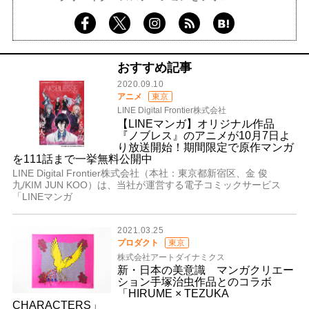
おすすめ記事
2020.09.10
アニメ
東京
LINE Digital Frontier株式会社
【LINEマンガ】オリジナル作品
『ノブレス』のアニメが10月7日よ
り放送開始！期間限定で原作マンガ
を111話まで一挙無料公開中
LINE Digital Frontier株式会社（本社：東京都新宿区、金 俊
九/KIM JUN KOO）は、当社が運営する電子コミックサービス
「LINEマンガ
2021.03.25
プロダクト
東京
株式会社アートダイナミクス
新・日本の美意識 マンガクリエー
ション手塚治虫作品とのコラボ
「HIRUME × TEZUKA
CHARACTERS」