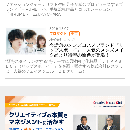
ファッションジャーナリスト生駒芳子が総合プロデュースするブ
ランド「HIRUME」が、手塚治虫作品とコラボレーション。
「HIRUME × TEZUKA CHARA
2019.12.07
プロダクト
東京
株式会社レスプリ
今話題のメンズコスメブランド『リ
ップスボーイ』 人気のメンズメイ
ク品より待望の新色が登場！
“顔をスタイリングする”をテーマに男性向け化粧品「ＬＩＰＰＳ
ＢＯＹ（リップスボーイ）」を企画・販売する株式会社レスプリ
は、人気のフェイスジェル（ＢＢクリーム）