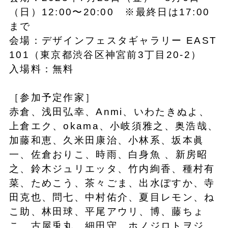
（日）12:00〜20:00 ※最終日は17:00
まで
会場：デザインフェスタギャラリー EAST
101（東京都渋谷区神宮前3丁目20-2）
入場料：無料
［参加予定作家］
赤倉、浅田弘幸、Anmi、いわたきぬよ、
上倉エク、okama、小岐須雅之、奥浩哉、
加藤和恵、久米田康治、小林系、坂本眞
一、佐倉おりこ、時雨、白身魚 、新房昭
之、鈴木ジュリエッタ、竹内絢香、種村有
菜、ためこう、茶々ごま、出水ぽすか、寺
田克也、問七、中村佑介、夏目レモン、ね
こ助、林田球、平尾アウリ、博、藤ちょ
こ、古屋兎丸、細田守、ホノジロトヲジ、