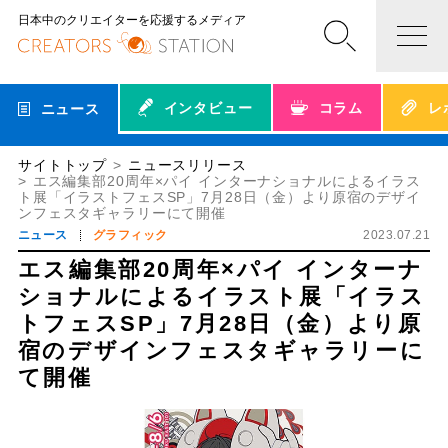
日本中のクリエイターを応援するメディア
インタビュー
コラム
レ
ニュース
サイトトップ
ニュースリリース
エス編集部20周年×パイ インターナショナルによるイラス
ト展「イラストフェスSP」7月28日（金）より原宿のデザイ
ンフェスタギャラリーにて開催
ニュース
グラフィック
2023.07.21
エス編集部20周年×パイ インターナ
ショナルによるイラスト展「イラス
トフェスSP」7月28日（金）より原
宿のデザインフェスタギャラリーに
て開催