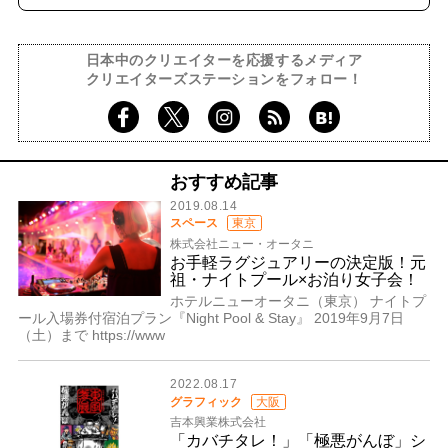
日本中のクリエイターを応援するメディア
クリエイターズステーションをフォロー！
おすすめ記事
2019.08.14
スペース
東京
株式会社ニュー・オータニ
お手軽ラグジュアリーの決定版！元
祖・ナイトプール×お泊り女子会！
ホテルニューオータニ（東京） ナイトプ
ール入場券付宿泊プラン『Night Pool & Stay』 2019年9月7日
（土）まで https://www
2022.08.17
グラフィック
大阪
吉本興業株式会社
「カバチタレ！」「極悪がんぼ」シ