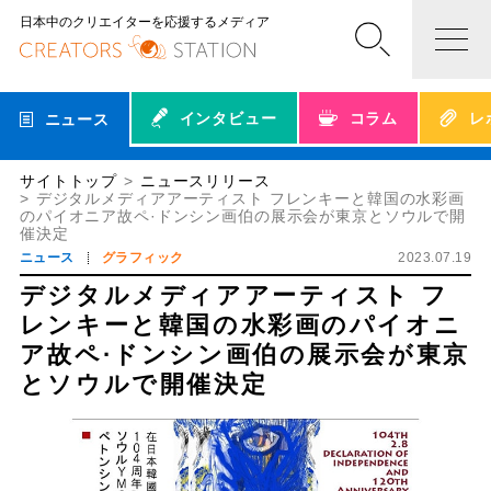
日本中のクリエイターを応援するメディア
インタビュー
コラム
レ
ニュース
サイトトップ
ニュースリリース
デジタルメディアアーティスト フレンキーと韓国の水彩画
のパイオニア故ペ·ドンシン画伯の展示会が東京とソウルで開
催決定
ニュース
グラフィック
2023.07.19
デジタルメディアアーティスト フ
レンキーと韓国の水彩画のパイオニ
ア故ペ·ドンシン画伯の展示会が東京
とソウルで開催決定