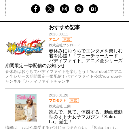
おすすめ記事
2020.03.11
アニメ
東京
株式会社ブシロード
春休みにおうちでエンタメを楽しむ
君を応援！「フューチャーカード
バディファイト」アニメ全シリーズ
期間限定一挙配信のお知らせ
春休みはおうちでバディファイトを楽しもう！YouTubeにてアニ
メ全シリーズ期間限定一挙配信！バディファイト公式YouTubeチ
ャンネル「バディファイトチャンネ
2020.01.28
プロダクト
東京
株式会社 三栄
読んで、見て、体感する。動画連動
型のオトナ女子マガジン「Saku-
La」誕生！
情報は、もはや享受するだけじゃつまらない。「Saku-La」は、