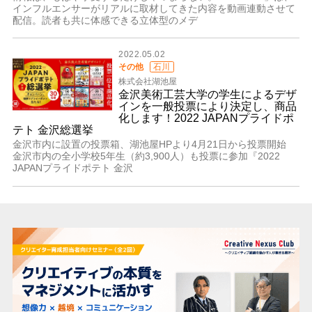
インフルエンサーがリアルに取材してきた内容を動画連動させて
配信。読者も共に体感できる立体型のメデ
2022.05.02
その他
石川
株式会社湖池屋
金沢美術工芸大学の学生によるデザ
インを一般投票により決定し、商品
化します！2022 JAPANプライドポ
テト 金沢総選挙
金沢市内に設置の投票箱、湖池屋HPより4月21日から投票開始
金沢市内の全小学校5年生（約3,900人）も投票に参加『2022
JAPANプライドポテト 金沢