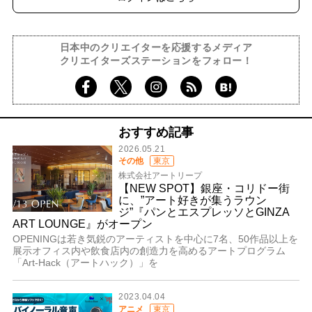
日本中のクリエイターを応援するメディア
クリエイターズステーションをフォロー！
おすすめ記事
2026.05.21
その他
東京
株式会社アートリープ
【NEW SPOT】銀座・コリドー街
に、”アート好きが集うラウン
ジ”『パンとエスプレッソとGINZA
ART LOUNGE』がオープン
OPENINGは若き気鋭のアーティストを中心に7名、50作品以上を
展示オフィス内や飲食店内の創造力を高めるアートプログラム
「Art-Hack（アートハック）」を
2023.04.04
アニメ
東京