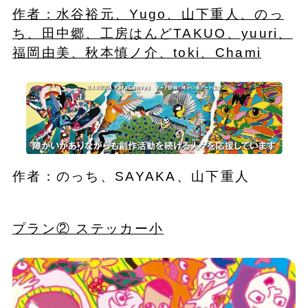
作者：水谷裕元、Yugo、山下重人、のっ
ち、田中郷、工房はんどTAKUO、yuuri、
福岡由美、秋本慎ノ介、toki、Chami
作者：のっち、SAYAKA、山下重人
プラン② ステッカー小