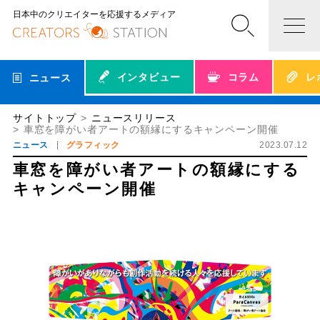
日本中のクリエイターを応援するメディア
インタビュー
コラム
レ
ニュース
サイトトップ
ニュースリリース
車窓を障がい者アートの額縁にするキャンペーン開催
ニュース
グラフィック
2023.07.12
車窓を障がい者アートの額縁にする
キャンペーン開催