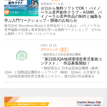
合同会社つくもあ
ゼロから無料ソフトでOK！ バイノ
ーラル音声創作クラブ – ASMR、バ
イノーラル音声作品の制作と編集を
学ぶ入門ワークショップ – 開催のお知らせ
株式会社 Moonbow Musicと合同会社つくもあは、バイノーラル
音声編集の知識と基本技術が学べる無料ワークショップ「ゼロか
ら無料ソフトでOK！バイノーラル
2021.12.25
グラフィック
東京
一般財団法人日本品質保証機構
「第22回JQA地球環境世界児童画コ
ンテスト」 作品募集開始！
一般財団法人 日本品質保証機構（略称：
JQA）と国際認証機関ネットワーク（略称：IQNet）が主催する
「JQA地球環境世界児童画コンテスト」第22回の作品募集を