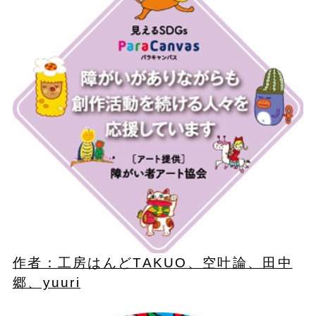
作者：工房はんどTAKUO、空叶論、田中
郷、yuuri