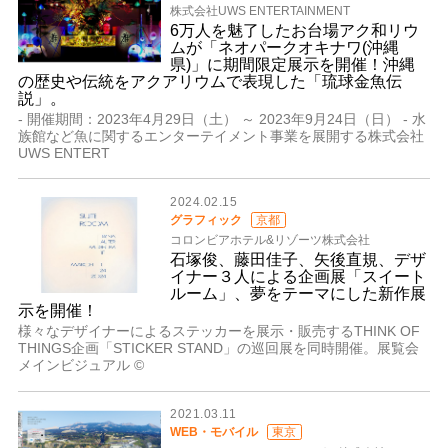
株式会社UWS ENTERTAINMENT
6万人を魅了したお台場アク和リウ
ムが「ネオパークオキナワ(沖縄
県)」に期間限定展示を開催！沖縄
の歴史や伝統をアクアリウムで表現した「琉球金魚伝
説」。
- 開催期間：2023年4月29日（土） ～ 2023年9月24日（日） - 水
族館など魚に関するエンターテイメント事業を展開する株式会社
UWS ENTERT
2024.02.15
グラフィック
京都
コロンビアホテル&リゾーツ株式会社
石塚俊、藤田佳子、矢後直規、デザ
イナー３人による企画展「スイート
ルーム」、夢をテーマにした新作展
示を開催！
様々なデザイナーによるステッカーを展示・販売するTHINK OF
THINGS企画「STICKER STAND」の巡回展を同時開催。展覧会
メインビジュアル ©️
2021.03.11
WEB・モバイル
東京