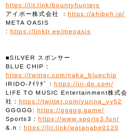
https://lit.link/bountyhunters
アイボー株式会社 ：
https://ahiboh.jp/
META OASIS
:
https://linktr.ee/meoasis
■SILVER スポンサー
BLUE CHIP：
https://twitter.com/naka_bluechip
IRIDO-ｱｲﾘﾀﾞ：
https://iri-do.com/
LIFE TO MUSIC Entertainment株式会
社：
https://twitter.com/yurina_yy52
GGGGG:
https://ggggg.game/
Sports3：
https://www.sports3.fun/
&.n :
https://lit.link/watanabe0120