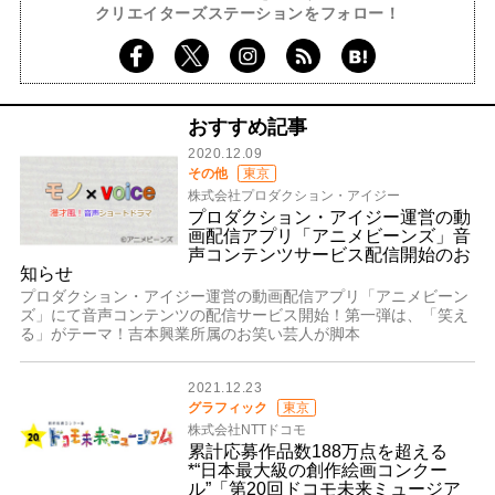
クリエイターズステーションをフォロー！
おすすめ記事
2020.12.09
その他
東京
株式会社プロダクション・アイジー
プロダクション・アイジー運営の動
画配信アプリ「アニメビーンズ」音
声コンテンツサービス配信開始のお
知らせ
プロダクション・アイジー運営の動画配信アプリ「アニメビーン
ズ」にて音声コンテンツの配信サービス開始！第一弾は、「笑え
る」がテーマ！吉本興業所属のお笑い芸人が脚本
2021.12.23
グラフィック
東京
株式会社NTTドコモ
累計応募作品数188万点を超える
*“日本最大級の創作絵画コンクー
ル”「第20回ドコモ未来ミュージア