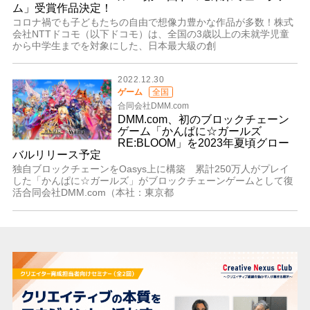
ム」受賞作品決定！
コロナ禍でも子どもたちの自由で想像力豊かな作品が多数！株式
会社NTTドコモ（以下ドコモ）は、全国の3歳以上の未就学児童
から中学生までを対象にした、日本最大級の創
2022.12.30
ゲーム
全国
合同会社DMM.com
DMM.com、初のブロックチェーン
ゲーム「かんぱに☆ガールズ
RE:BLOOM」を2023年夏頃グロー
バルリリース予定
独自ブロックチェーンをOasys上に構築 累計250万人がプレイ
した「かんぱに☆ガールズ」がブロックチェーンゲームとして復
活合同会社DMM.com（本社：東京都