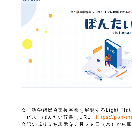
タイ語学習総合支援事業を展開するLight F
ービス「ぽんたい辞書（URL：
https://pon-t
合語の成り立ち表示を３月２９日（水）から