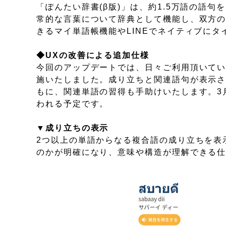
「ぽんたい辞書(β版)」は、約1.5万語の語
常的な言葉について辞典として機能し、双方
きるマイ単語帳機能やLINEでネイティブに
◆UXの改善による追加仕様
今回のアップデートでは、日々ご利用頂いてい
施いたしました。成り立ちと関連語句が表示
もに、関連単語の習得も手助けいたします。3
われる予定です。
▼成り立ちの表示
2つ以上の単語からなる複合語の成り立ちを表
のかが明確になり、意味や構造が理解できる