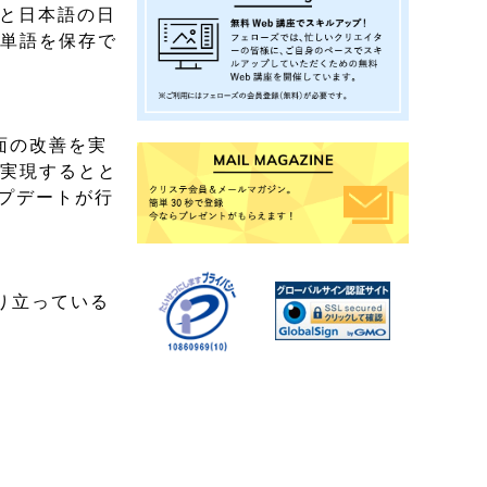
語と日本語の日
い単語を保存で
面の改善を実
を実現するとと
プデートが行
り立っている