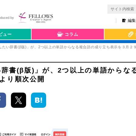
oduced by
編集
ビュー
コラム
んたい辞書(β版)」が、2つ以上の単語からなる複合語の成り立ち表示を３月２
辞書(β版)」が、2つ以上の単語からな
より順次公開