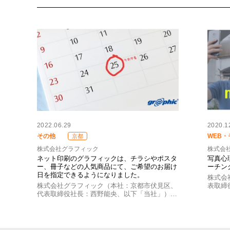
2022.06.29
2020.1
その他
WEB・
京都
株式会社グラフィック
株式会
ネット印刷のグラフィックは、チラシやポスタ
写真心
ー、冊子などの人気商品にて、ご希望のお届け
ーチング
日を指定できるようになりました。
株式会
株式会社グラフィック（本社：京都市伏見区、
表取締
代表取締役社長：西野能央、以下「当社」）…