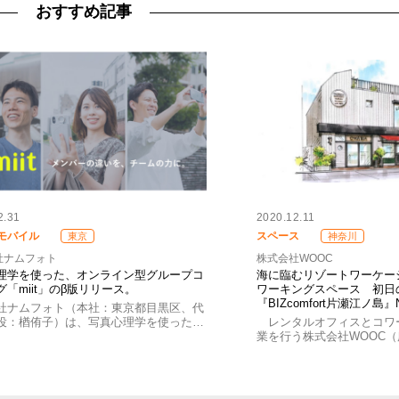
おすすめ記事
2.31
2020.12.11
モバイル
スペース
東京
神奈川
社ナムフォト
株式会社WOOC
理学を使った、オンライン型グループコ
海に臨むリゾートワーケー
「miit」のβ版リリース。
ワーキングスペース 初日
『BIZcomfort片瀬江ノ島』
社ナムフォト（本社：東京都目黒区、代
役：楢侑子）は、写真心理学を使った…
レンタルオフィスとコワ
業を行う株式会社WOOC