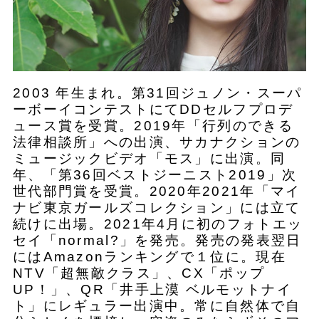
2003 年生まれ。第31回ジュノン・スーパ
ーボーイコンテストにてDDセルフプロデ
ュース賞を受賞。2019年「行列のできる
法律相談所」への出演、サカナクションの
ミュージックビデオ「モス」に出演。同
年、「第36回ベストジーニスト2019」次
世代部門賞を受賞。2020年2021年「マイ
ナビ東京ガールズコレクション」には立て
続けに出場。2021年4月に初のフォトエッ
セイ「normal?」を発売。発売の発表翌日
にはAmazonランキングで１位に。現在
NTV「超無敵クラス」、CX「ポップ
UP！」、QR「井手上漠 ベルモットナイ
ト」にレギュラー出演中。常に自然体で自