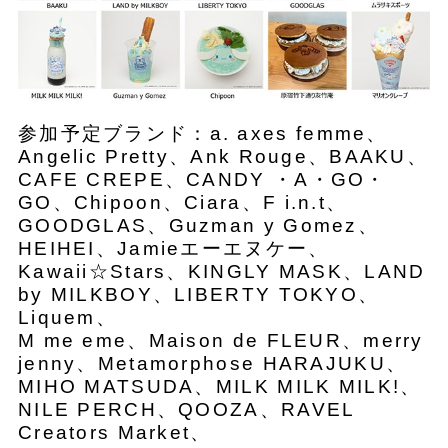
参加予定ブランド：a. axes femme、
Angelic Pretty、Ank Rouge、BAAKU、
CAFE CREPE、CANDY ・A・GO・
GO、Chipoon、Ciara、F i.n.t、
GOODGLAS、Guzman y Gomez、
HEIHEI、Jamieエーエヌケー、
Kawaii☆Stars、KINGLY MASK、LAND
by MILKBOY、LIBERTY TOKYO、
Liquem、
M me eme、Maison de FLEUR、merry
jenny、Metamorphose HARAJUKU、
MIHO MATSUDA、MILK MILK MILK!、
NILE PERCH、QOOZA、RAVEL
Creators Market、