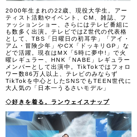
2000年生まれの22歳、現役大学生。アー
ティスト活動やイベント、CM、雑誌、フ
ァッションショー、さらにはテレビ番組に
も数多く出演。テレビではZ世代の代表格
として、TBS「日曜日の初耳学」「アイ・
アム・冒険少年」やCX「ドッキリGP」な
どで活躍。現在はMX「5時に夢中!」で火
曜レギュラー、HNK「NABE」レギュラー
メンバーとして出演中。TikTokではフォロ
ワー数86万人以上、テレビのみならず
TikTokを中心としたSNSでもTEEN世代に
大人気の「日本一うるさいモデル」
◇好きを着る。ランウェイスナップ​