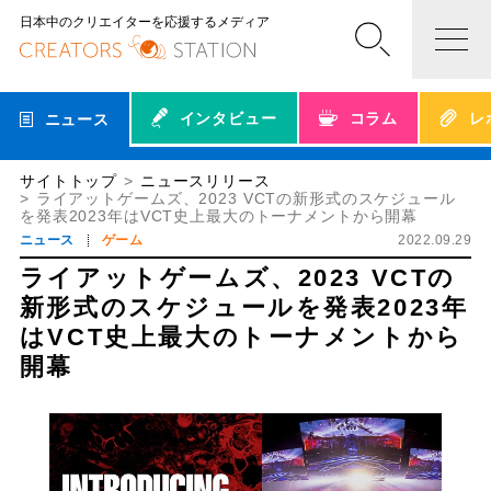
日本中のクリエイターを応援するメディア
インタビュー
コラム
レ
ニュース
サイトトップ
ニュースリリース
ライアットゲームズ、2023 VCTの新形式のスケジュール
を発表2023年はVCT史上最大のトーナメントから開幕
ニュース
ゲーム
2022.09.29
ライアットゲームズ、2023 VCTの
新形式のスケジュールを発表2023年
はVCT史上最大のトーナメントから
開幕