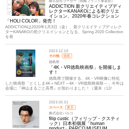
株式会社コーセー（戦略ブランド事業部）
ADDICTION 新クリエイティブディ
レクターKANAKOによる初クリエ
イション、2020年春コレクション
「HOLI COLOR」発売！
ADDICTIONは2020年1月3日（金）、新クリエイティブディレク
ターKANAKOの初クリエイションとなる、Spring 2020 Collection
を発
2023.12.10
その他
徳島
徳島県
「4K・VR徳島映画祭」を開催しま
す！
徳島県で開催する、4K・VR映像に特化
した映画祭「とくしま4K＋NEXT～4K・VR徳島映画祭～」今年は
会場に『神山まるごと高専』が加わりました！（週末（12/
2023.03.31
スペース
東京
株式会社パルコ
filip custic（フィリップ・クスティ
ック）日本初個展「human
product」PARCO MUSEUM