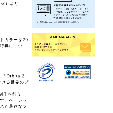
日（火）より
トカラーを20
た特典につい
rbital2」
掛ける世界のプ
ブ制作を行う
です。ベーシッ
された最適なフ