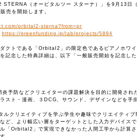
l2 STERNA（オービタルツー スターナ）」を9月13
一般販売を開始します。
ct.com/orbital2-sterna?from=pr
：
https://greenfunding.jp/lab/projects/5894
クトである「Orbital2」の限定色であるピアノホワイ
始を記念した特典詳細は、以下「一般販売開始を記念し
炎予防などクリエイターの課題解決を目的に開発された「O
ラスト・漫画、３DCG、サウンド、デザインなどを手
。
は、デジタルクリエイティブを学ぶ学生や趣味でクリエイティ
たい方など、より幅広い層をターゲットとした入力デバイス
「Orbital2」で実現できなかった人間工学から計算
ます。