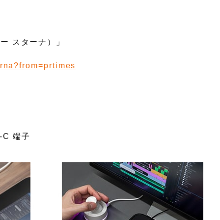
ルツー スターナ）」
erna?from=prtimes
-C 端子