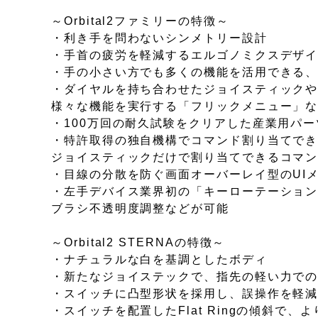
～Orbital2ファミリーの特徴～
・利き手を問わないシンメトリー設計
・手首の疲労を軽減するエルゴノミクスデザ
・手の小さい方でも多くの機能を活用できる
・ダイヤルを持ち合わせたジョイスティック
様々な機能を実行する「フリックメニュー」
・100万回の耐久試験をクリアした産業用パ
・特許取得の独自機構でコマンド割り当てでき
ジョイスティックだけで割り当てできるコマン
・目線の分散を防ぐ画面オーバーレイ型のUI
・左手デバイス業界初の「キーローテーション入
ブラシ不透明度調整などが可能
～Orbital2 STERNAの特徴～
・ナチュラルな白を基調としたボディ
・新たなジョイステックで、指先の軽い力で
・スイッチに凸型形状を採用し、誤操作を軽
・スイッチを配置したFlat Ringの傾斜で