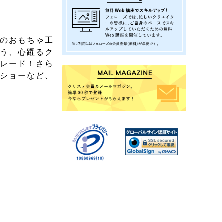
タのおもちゃ工
歌う、心躍るク
パレード！さら
トショーなど、