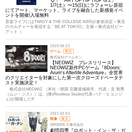
る！「ART OF HIP HOP ol.2」
1/7(土）〜15(日)にラフォーレ原宿
にてアート、マーケット、ライブを融合した新感覚イベ
ントを開催!入場無料
音楽ライブにはTWIGY & THE COLLEGE KIDSが参加決定＜東京
のカルチャーを発信する「BE AT TOKYO」主催＞株式会社ビー
アット（
2020.06.22
ゲーム
東京
株式会社ゲームオン
【NEOWIZ プレスリリース】
NEOWIZ新作PCゲーム『8Doors:
Arum’s Afterlife Adventure』全世界
のクリエイターを対象にした第一次クローズドベータテ
スト実施決定！
株式会社NEOWIZ （本社：韓国 京畿道城南市、代表：文 智秀
（ムン・ジス））は、(株)Rootless Studio(代表:バク・ヒョンジ
ェ)が開発したP
2021.02.03
映像
東京
GROOVE X 株式会社
劇団四季『ロボット・イン・ザ・ガ