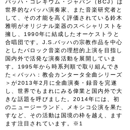
バッハ・コレギウム・ジャパン（BCJ）は
世界的なバッハ演奏家、また音楽研究者と
して、その才能を高く評価されている鈴木
雅明がオリジナル楽器のスペシャリストを
擁し、1990年に結成したオーケストラと
合唱団です。J.S.バッハの宗教作品を中心
としたバロック音楽の理想的上演を目指し
国内外で活発な演奏活動を展開していま
す。1995年から時系列順で取り組んでき
た＜バッハ：教会カンタータ全曲シリーズ
＞が2013年2月に全曲演奏・録音を完遂
し、世界でもまれにみる偉業と国内外で大
きな話題を呼びました。2014年には、初
のニュージーランド、メキシコ公演を果た
すなど、その活動は国境の枠を越え、ます
ます注目されています。※1