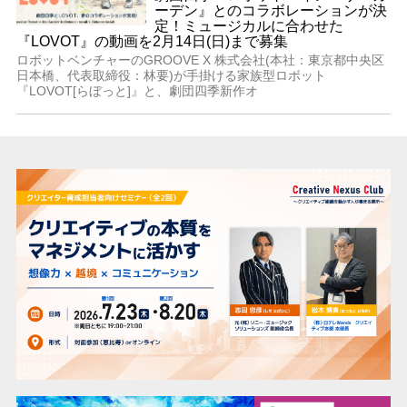
ーデン』とのコラボレーションが決
定！ミュージカルに合わせた
『LOVOT』の動画を2月14日(日)まで募集
ロボットベンチャーのGROOVE X 株式会社(本社：東京都中央区
日本橋、代表取締役：林要)が手掛ける家族型ロボット
『LOVOT[らぼっと]』と、劇団四季新作オ