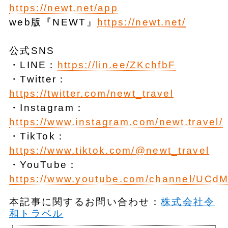
https://newt.net/app
web版『NEWT』
https://newt.net/
公式SNS
・LINE：
https://lin.ee/ZKchfbF
・Twitter：
https://twitter.com/newt_travel
・Instagram：
https://www.instagram.com/newt.travel/
・TikTok：
https://www.tiktok.com/@newt_travel
・YouTube：
https://www.youtube.com/channel/U
本記事に関するお問い合わせ：
株式会社令
和トラベル