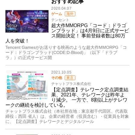
おすすめ記事
2020.04.07
ゲーム
海外
テンセント
超大作MMORPG「コード：ドラゴ
ンブラッド」は4月9日に正式サービ
ス開始決定！ 事前登録者数は80万
人を突破！
Tencent Gamesがお送りする映画のような超大作MMORPG「コ
ード：ドラゴンブラッド(CODE:D-Blood)」（以下「ドラブ
ラ」）の正式サービス開
2021.10.05
その他
東京
チャットプラス株式会社
【定点調査】テレワーク定点調査結
果、2021年、テレワークは昨年よ
り減少。 一方で、8割以上がテレワ
ークの継続を検討している。
チャットプラス株式会社（本社所在地：東京都千代田区、代表取
締役：西田 省人）は、企業の経営者（役員含む）・従業員を対象
に、【定点調査】テレワークとデジタルツール