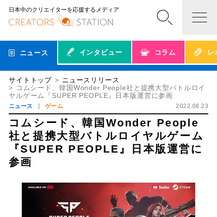
日本中のクリエイターを応援するメディア
インタビュー
コラム
レ
ニュース
サイトトップ
ニュースリリース
コムシード、韓国Wonder People社と提携大型バトルロイ
ヤルゲーム『SUPER PEOPLE』日本版運営に参画
ニュース
ゲーム
2022.08.23
コムシード、韓国Wonder People
社と提携大型バトルロイヤルゲーム
『SUPER PEOPLE』日本版運営に
参画