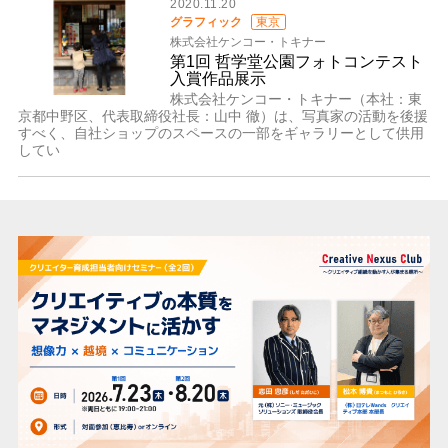
2020.11.20
グラフィック
東京
株式会社ケンコー・トキナー
第1回 哲学堂公園フォトコンテスト
入賞作品展示
株式会社ケンコー・トキナー（本社：東
京都中野区、代表取締役社長：山中 徹）は、写真家の活動を後援
すべく、自社ショップのスペースの一部をギャラリーとして供用
してい