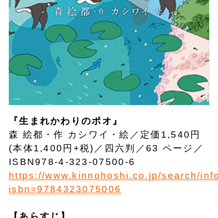
『生まれかわりのポオ』
森 絵都・作 カシワイ・絵／定価1,540円
(本体1,400円+税)／四六判／63 ページ／
ISBN978-4-323-07500-6
https://www.kinnohoshi.co.jp/search/inf
isbn=9784323075006
【あらすじ】