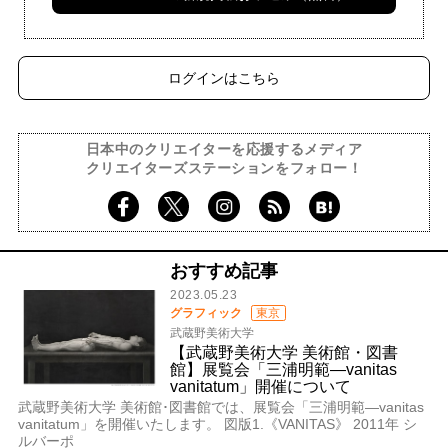
ログインはこちら
日本中のクリエイターを応援するメディア
クリエイターズステーションをフォロー！
おすすめ記事
2023.05.23
グラフィック
東京
武蔵野美術大学
【武蔵野美術大学 美術館・図書
館】展覧会「三浦明範—vanitas
vanitatum」開催について
武蔵野美術大学 美術館･図書館では、展覧会「三浦明範—vanitas
vanitatum」を開催いたします。 図版1.《VANITAS》 2011年 シ
ルバーポ