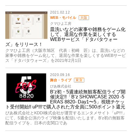
2021.02.12
WEB・モバイル
大阪
クマひよ工房
皿洗いなどの家事や雑務をゲーム化
して、退屈な作業を楽しくする
WEBサービス「ドタバタウォー
ズ」をリリース！
クマひよ工房（大阪市旭区 代表：初崎 匠）は、皿洗いなどの
家事や雑務をゲーム化して、退屈な作業を楽しくするWEBサービ
ス「ドタバタウォーズ」を2021年2月1日
2020.09.16
舞台・ライブ
東京
ぴあ株式会社
B’z初・5週連続無観客配信ライブ開
催決定!!「B’z SHOWCASE 2020 -5
ERAS 8820- Day1〜5」視聴チケッ
ト受付開始!! uP!!!で購入された方全員に500ポイント還元
ぴあ株式会社とKDDI株式会社が運営するエンタメサイト「uP!!!」
にて、5週全公演のライブ映像を配信いたします。B’z初の無観客
配信ライブを、日本の玄関口であ