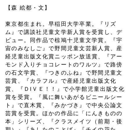
【森 絵都・文】
東京都生まれ。早稲田大学卒業。『リズ
ム』で講談社児童文学新人賞を受賞し、デ
ビュー。同作品で椋鳩十児童文学賞。『宇
宙のみなしご』で野間児童文芸新人賞、産
経児童出版文化賞ニッポン放送賞、『アー
モンド入りチョコレートのワルツ』で路傍
の石文学賞、『つきのふね』で野間児童文
芸賞、『カラフル』で産経児童出版文化
賞、『ＤIＶＥ！！』で小学館児童出版文化
賞を受賞。『風に舞いあがるビニールシー
ト』で直木賞、『みかづき』で中央公論文
芸賞を受賞。ほかの作品に「にんきものの
本」シリーズ、『クラスメイツ（前期・後
期）』『あしたのことば』『チイの花た