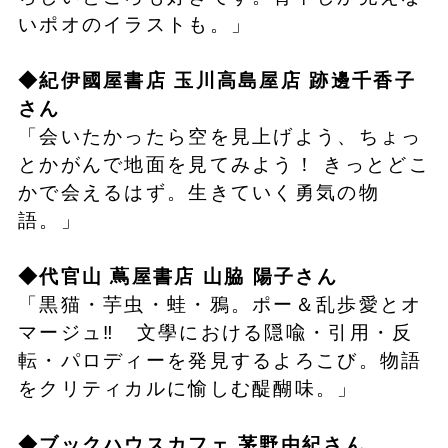
いポオのイラストも。」
◆紀伊國屋書店 玉川高島屋店 跡邊千香子
さん
「会いたかったら空を見上げよう、ちょっ
とかがんで地面を見てみよう！ きっとどこ
かで会えるはず。生きていく勇気の物
語。」
◆代官山 蔦屋書店 山脇 陽子さん
「黒猫・芋虫・蛙・鴉。ポー＆乱歩愛とオ
マージュ‼ 文學における隠喩・引用・反
転・パロディーを発見するよろこび。物語
をクリティカルに愉しむ醍醐味。」
◆ブックハウスカフェ 茅野由紀さん