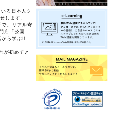
している日本人ク
らせします。
手で。リアル寄
門店「公園
から学ぶ!!
これが初めてと