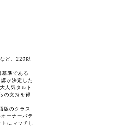
ど、220以
講基準である
開講が決定した
で大人気タルト
からの支持を得
英語版のクラス
のオーナーパテ
ットにマッチし