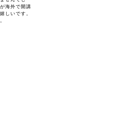
スが海外で開講
変嬉しいです。
す。