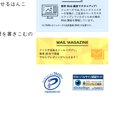
押せるはんこ
譜を書きこむの