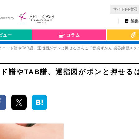
oduced by
編集
ビュー
コラム
？コード譜やTAB譜、運指図がポンと押せるはんこ「音楽ずかん 楽器練習スタ
ド譜やTAB譜、運指図がポンと押せる