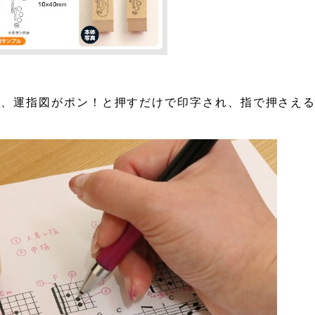
譜、運指図がポン！と押すだけで印字され、指で押さえ