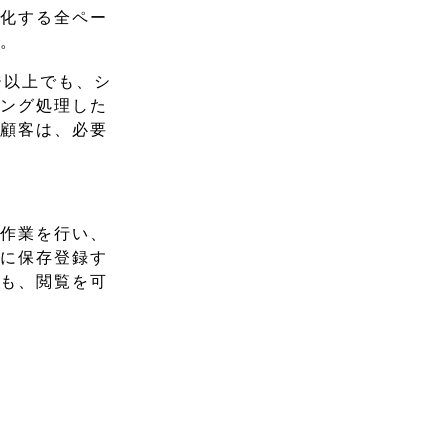
タ化する全ペー
た。
ジ以上でも、シ
キング処理した
。顧客は、必要
グ作業を行い、
用に保存登録す
でも、閲覧を可