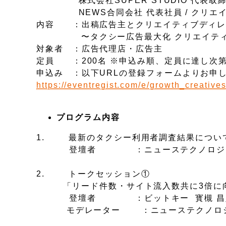
株式会社SUPER STUDIO 代表取締
NEWS合同会社 代表社員 / クリエイ
内容 ：出稿広告主とクリエイティブディレ
〜タクシー広告最大化 クリエイティブ
対象者 ：広告代理店・広告主
定員 ：200名 ※申込み順、定員に達し次
申込み ：以下URLの登録フォームよりお申
https://eventregist.com/e/growth_creative
プログラム内容
1. 最新のタクシー利用者調査結果につい
登壇者 ：ニューステクノロジー 
2. トークセッション①
「リード件数・サイト流入数共に3倍に向
登壇者 ：ビットキー 寳槻 昌則氏・ビ
モデレーター ：ニューステクノロジー