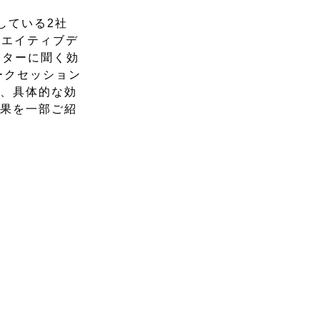
している2社
リエイティブデ
クターに聞く効
ークセッション
略、具体的な効
結果を一部ご紹