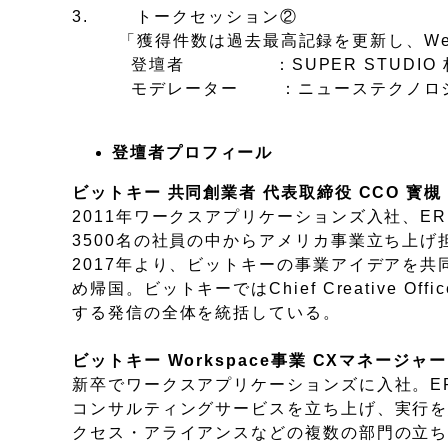
3. トークセッション②
「獲得件数は過去最高記録を更新し、Web
登壇者 ：SUPER STUDIO 林 
モデレーター ：ニューステクノロジー
登壇者プロフィール
ビットキー 共同創業者 代表取締役 CCO 寳槻
2011年ワークスアプリケーションズ入社、E
3500名の社員の中からアメリカ事業立ち上
2017年より、ビットキーの事業アイデアを共
め帰国。ビットキーではChief Creative
する発信の全体を統括している。
ビットキー Workspace事業 CXマネージャー
新卒でワークスアプリケーションズに入社。E
コンサルティングサービスを立ち上げ、実行を経
クセス・アライアンスなどの複数の部門の立ち