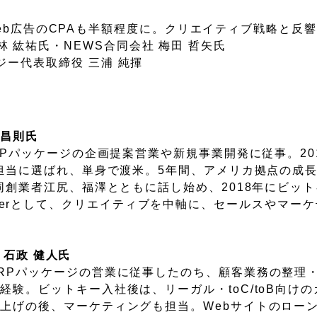
広告のCPAも半額程度に。クリエイティブ戦略と反響
紘祐氏・NEWS合同会社 梅田 哲矢氏
代表取締役 三浦 純揮
 昌則氏
RPパッケージの企画提案営業や新規事業開発に従事。20
げ担当に選ばれ、単身で渡米。5年間、アメリカ拠点の成
同創業者江尻、福澤とともに話し始め、2018年にビッ
 Officerとして、クリエイティブを中軸に、セールスやマ
 石政 健人氏
RPパッケージの営業に従事したのち、顧客業務の整理
験。ビットキー入社後は、リーガル・toC/toB向け
上げの後、マーケティングも担当。Webサイトのロー