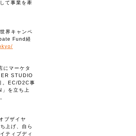
として事業を牽
の世界キャンペ
e Fund経
tokyo/
店にマーケタ
 STUDIO
EC/D2C事
N」を立ち上
る。
オブザイヤ
を立ち上げ、自ら
エイティブディ