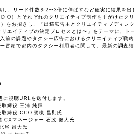
稿し、リード件数を2〜3倍に伸ばすなど確実に結果を出
TUDIO）とそれぞれのクリエイティブ制作を手がけたク
社）をお招きし、『出稿広告主とクリエイティブディレ
クリエイティブの決定プロセスとは〜』をテーマに、ト
導入前の課題やタクシー広告におけるクリエイティブ戦
ナー冒頭で都内のタクシー利用者に関して、最新の調査
0
処に視聴URLを送付します。
取締役 三浦 純揮
役 CCO 寳槻 昌則氏
CXマネージャー 石政 健人氏
 北尾 昌大氏