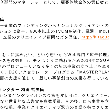
事業CX部門のマネージャーとして、顧客体験全体の責任者
大氏
ャー企業のブランディングからナショナルクライアント
ンに従事。600本以上のTVCMを制作。電通、Incubat
取得。企業のクリエイティブ顧問などを歴任。
http://kitao.
クトを世に拡めたい」という想いからWeb専門の広告代理
を多数担当。モノづくりに携わるため2014年にSUPER
ドのプロデューサとなり多くの新規事業の立ち上げを牽引。
、D2Cアクセラレータープログラム「MASTERPLA
金面の支援を通して、新しい事業創出の支援を行ってい
ィレクター 梅田 哲矢氏
なるカンヌヤングライオンズ金賞を皮切りに、クリエイター
io、LIAなど世界的な広告賞を多数受賞。その後、自ら事業
域を拡張。事業とクリエイティブ双方の言語を持つクリ