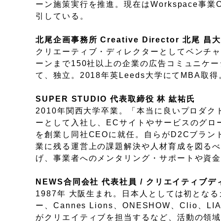
ーン施策実行を推進。現在はWorkspace
引している。
北尾企画事務所 Creative Director 北尾 昌
クリエーティブ・ディレクターとしてベンチ
ーンまで150社以上の企業の広告コミュニケーショ
て、独立。2018年英Leeds大学にてMBA
SUPER STUDIO 代表取締役 林 紘祐氏
2010年関西大学卒業。「本当に良いプロダ
ーとして入社し、ECサイトやサービスのグロース
を創業し同社CEOに就任。自らがD2Cブラン
業に残る運営上の課題解決や人材育成を図るべく
げ、事業者へのメンタリング・サポートや資
NEWS合同会社 代表社員 / クリエイティブデ
1987年 大阪生まれ。日本人としては初と
ー、Cannes Lions、ONESHOW、Cl
がクリエイティブを担当するなど、活動の領