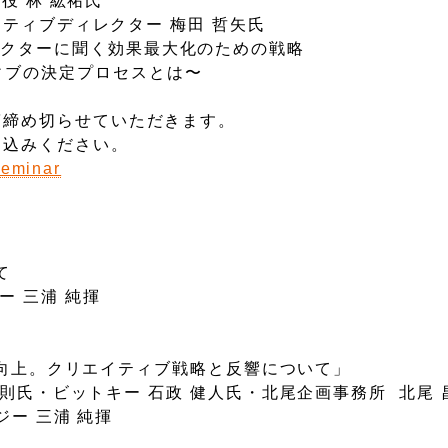
役 林 紘祐氏
ティブディレクター 梅田 哲矢氏
クターに聞く効果最大化のための戦略
の決定プロセスとは〜
第締め切らせていただきます。
し込みください。
seminar
て
三浦 純揮
上。クリエイティブ戦略と反響について」
ットキー 石政 健人氏・北尾企画事務所 北尾 
 三浦 純揮