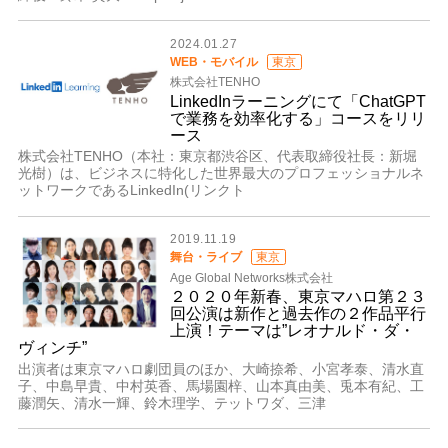
2024.01.27
WEB・モバイル
東京
株式会社TENHO
LinkedInラーニングにて「ChatGPT
で業務を効率化する」コースをリリ
ース
株式会社TENHO（本社：東京都渋谷区、代表取締役社長：新堀
光樹）は、ビジネスに特化した世界最大のプロフェッショナルネ
ットワークであるLinkedIn(リンクト
2019.11.19
舞台・ライブ
東京
Age Global Networks株式会社
２０２０年新春、東京マハロ第２３
回公演は新作と過去作の２作品平行
上演！テーマは”レオナルド・ダ・
ヴィンチ”
出演者は東京マハロ劇団員のほか、大崎捺希、小宮孝泰、清水直
子、中島早貴、中村英香、馬場園梓、山本真由美、兎本有紀、工
藤潤矢、清水一輝、鈴木理学、テットワダ、三津