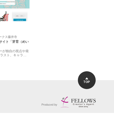
ークス藤井寺
サイト「芽育（めい
ーが独自の視点や発
イラスト、キャラ…
TOP
Produced by