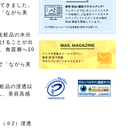
してきました。
で「ながら美
化粧品の水分
届けることが出
、角質層へ10
で「ながら美
化粧品の浸透以
し、美容高感
倍（※2）浸透