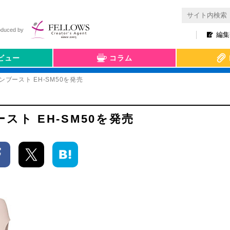
oduced by
編集
ビュー
コラム
ブースト EH-SM50を発売
ト EH-SM50を発売