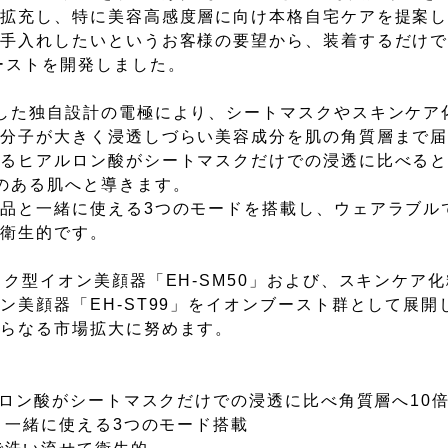
を拡充し、特に美容高感度層に向け本格自宅ケアを提案
お手入れしたいというお客様の要望から、装着するだけ
ーストを開発しました。
した独自設計の電極により、シートマスクやスキンケア
、分子が大きく浸透しづらい美容成分を肌の角質層まで
るヒアルロン酸がシートマスクだけでの浸透に比べると
のある肌へと導きます。
品と一緒に使える3つのモードを搭載し、ウェアラブル
で衛生的です。
ク型イオン美顔器「EH-SM50」および、スキンケア
美顔器「EH-ST99」をイオンブースト群として展開
さらなる市場拡大に努めます。
ルロン酸がシートマスクだけでの浸透に比べ角質層へ10
と一緒に使える3つのモード搭載