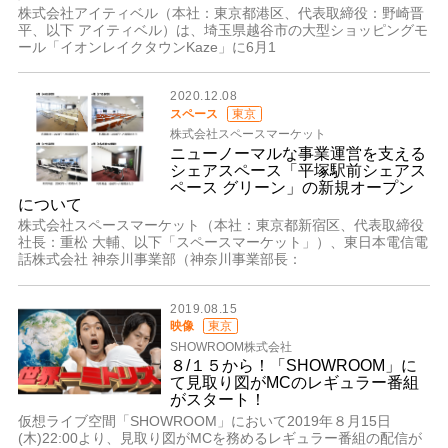
株式会社アイティベル（本社：東京都港区、代表取締役：野崎晋
平、以下 アイティベル）は、埼玉県越谷市の大型ショッピングモ
ール「イオンレイクタウンKaze」に6月1
2020.12.08
スペース
東京
株式会社スペースマーケット
ニューノーマルな事業運営を支える
シェアスペース「平塚駅前シェアス
ペース グリーン」の新規オープン
について
株式会社スペースマーケット（本社：東京都新宿区、代表取締役
社長：重松 大輔、以下「スペースマーケット」）、東日本電信電
話株式会社 神奈川事業部（神奈川事業部長：
2019.08.15
映像
東京
SHOWROOM株式会社
８/１５から！「SHOWROOM」に
て見取り図がMCのレギュラー番組
がスタート！
仮想ライブ空間「SHOWROOM」において2019年８月15日
(木)22:00より、見取り図がMCを務めるレギュラー番組の配信が