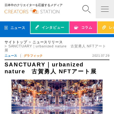
日本中のクリエイターを応援するメディア
インタビュー
コラム
レ
ニュース
サイトトップ
ニュースリリース
SANCTUARY｜urbanized nature 古賀勇人 NFTアート
展
ニュース
グラフィック
2021.07.29
SANCTUARY｜urbanized
nature 古賀勇人 NFTアート展