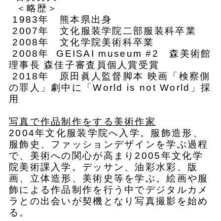
＜略歴＞
1983年 熊本県出身
2007年 文化服装学院二部服装科卒業
2008年 文化学院美術科卒業
2008年 GEISAI museum #2 森美術館
理事長 森佳子審査員個人賞受賞
2018年 原田眞人監督脚本 映画「検察側
の罪人」劇中に「World is not World」採
用
写真で作品制作をする美術作家
2004年文化服装学院へ入学。服飾造形、
服飾史、ファッションデザインを学ぶ過程
で、美術への関心が高まり2005年文化学
院美術課入学。デッサン、油彩水彩、版
画、立体造形、美術史等を学ぶ。絵画や服
飾による作品制作を行う中でデジタルカメ
ラとの出会いが契機となり写真撮影を始め
る。