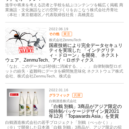
進学や将来を考える読者と学校を結ぶコンテンツを幅広く掲載 商
業施設・⽂化施設などの空間づくりをおこなう株式会社丹⻘社
（本社：東京都港区／代表取締役社⻑：⾼橋貴志
2022.06.19
その他
東京
株式会社ZenmuTech
国産技術により完全データセキュリ
ティを実現した 「インテグリテ
ィ・ドローン」を開発、 ネクスト
ウェア、ZenmuTech、アイ・ロボティクス
「なお、このデータは5秒後に消滅する、、、」 自律制御型ロボ
ットの紛失・盗難時にデータを瞬間無意味化 ネクストウェア株式
会社、株式会社ZenmuTech、株式会
2022.01.16
グラフィック
兵庫
白鶴酒造株式会社
「白鶴 別鶴」3商品がアジア限定の
招待制パッケージデザイン賞2021
年12月「Topawards Asia」を受賞
白鶴酒造株式会社の若手プロジェクト「別鶴（べっかく）」
（※）で開発した日本酒「白鶴 別鶴」3商品が、アジア限定の招