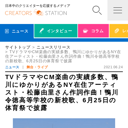
日本中のクリエイターを応援するメディア
インタビュー
コラム
レ
ニュース
サイトトップ
ニュースリリース
​​​TVドラマやCM楽曲の実績多数、鴨川にゆかりがあるNY在
住アーティスト・松藤由里さん作詞作曲！鴨川令徳高等学校
の新校歌、6月25日の体育祭で披露
ニュース
舞台・ライブ
2021.06.24
​​​TVドラマやCM楽曲の実績多数、鴨
川にゆかりがあるNY在住アーティ
スト・松藤由里さん作詞作曲！鴨川
令徳高等学校の新校歌、6月25日の
体育祭で披露