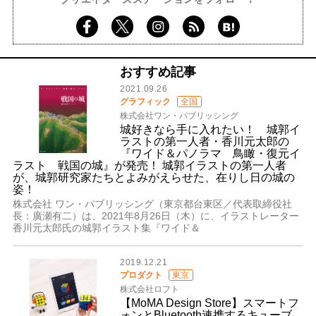
おすすめ記事
2021.09.26
グラフィック
全国
株式会社ワン・パブリッシング
城好きなら手に入れたい！ 城郭イ
ラストの第一人者・香川元太郎の
『ワイド＆パノラマ 鳥瞰・復元イ
ラスト 戦国の城』が発売！ 城郭イラストの第一人者
が、城郭研究家たちとよみがえらせた、在りし日の城の
姿！
株式会社 ワン・パブリッシング（東京都台東区／代表取締役社
長：廣瀬有二）は、2021年8月26日（木）に、イラストレーター
香川元太郎氏の城郭イラスト集『ワイド＆
2019.12.21
プロダクト
東京
株式会社ロフト
【MoMA Design Store】スマートフ
ォンとBluetooth連携するキューブ