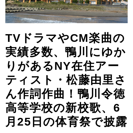
​TVドラマやCM楽曲の
実績多数、鴨川にゆか
りがあるNY在住アー
ティスト・松藤由里さ
ん作詞作曲！鴨川令徳
高等学校の新校歌、6
月25日の体育祭で披露