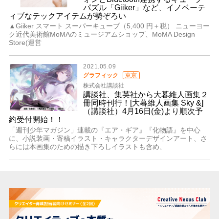
パズル「Giiker」など、イノベーテ
ィブなテックアイテムが勢ぞろい
▲Giiker スマート スーパーキューブ（5,400 円＋税） ニューヨー
ク近代美術館MoMAのミュージアムショップ、MoMA Design
Store(運営
2021.05.09
グラフィック
東京
株式会社講談社
講談社、集英社から大暮維人画集２
冊同時刊行！[大暮維人画集 Sky &]
（講談社）4月16日(金)より順次予
約受付開始！！
「週刊少年マガジン」連載の『エア・ギア』『化物語』を中心
に、小説装画・寄稿イラスト・キャラクターデザインアート、さ
らには本画集のための描き下ろしイラストも含め、