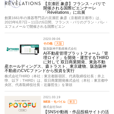
【京漆匠 象彦】フランス・パリで
開催される国際ビエンナーレ
「Révélations」に出展
創業1661年の漆器専門店の京漆匠 象彦（京都府京都市）は、
2023年6月7日～11日の5日間、フランス・パリのグラン・パレ・
エフェメールで開催される国際ビエン
2020.09.06
その他
大阪
阪急阪神不動産株式会社
AI不動産管理プラットフォーム「管
理ロイド」を開発・運営するTHIRD
に対して 双日商業開発、東急不動
産ホールディングス、森トラスト、東京建物、阪急阪神
不動産のCVCファンドから投資を実行
株式会社THIRD（本社：東京都新宿区、代表取締役社長：井上
惇、以下：THIRD）は、双日商業開発株式会社（本社：東京都中
央区、代表取締役社長：近藤哲生）を筆頭
2021.03.19
WEB・モバイル
東京
株式会社Sozi
【SNSや動画・作品投稿サイトの活