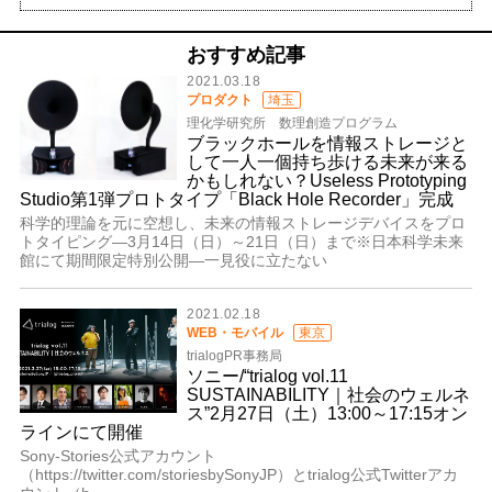
おすすめ記事
2021.03.18
プロダクト
埼玉
理化学研究所 数理創造プログラム
ブラックホールを情報ストレージと
して一人一個持ち歩ける未来が来る
かもしれない？Useless Prototyping
Studio第1弾プロトタイプ「Black Hole Recorder」完成
科学的理論を元に空想し、未来の情報ストレージデバイスをプロ
トタイピング―3月14日（日）～21日（日）まで※日本科学未来
館にて期間限定特別公開―一見役に立たない
2021.02.18
WEB・モバイル
東京
trialogPR事務局
ソニー/“trialog vol.11
SUSTAINABILITY｜社会のウェルネ
ス”2月27日（土）13:00～17:15オン
ラインにて開催
Sony-Stories公式アカウント
（https://twitter.com/storiesbySonyJP）とtrialog公式Twitterアカ