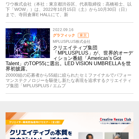
ワウ株式会社（本社：東京都渋谷区、代表取締役：高橋裕士、以
下「WOW」）は、2022年10月15日（土）から10月30日（日）
まで、寺田倉庫E HALLにて、新
2022.09.16
グラフィック
東京
MPLUSPLUS株式会社
クリエイティブ集団
「MPLUSPLUS」が、世界的オーデ
ィション番組「Americas’s Got
Talent」のTOP55に選出。LED VISION UMBRELLAを世
界初披露。
20000組の応募者から55組に絞られたセミファイナルでパフォー
マンステクノロジーを駆使し新たな表現を追求するクリエイティ
ブ集団「MPLUSPLUS / エムプ