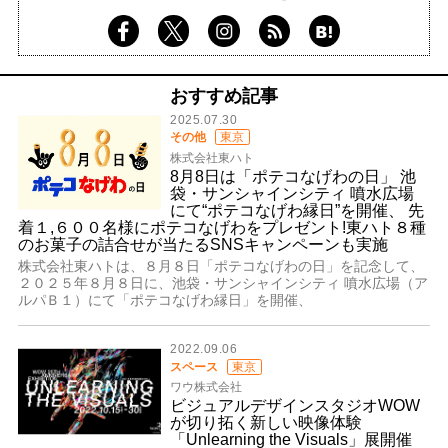
おすすめ記事
2025.07.30
その他
東京
株式会社東ハト
8月8日は「ポテコなげわの日」 池
袋・サンシャインシティ 噴水広場
にて“ポテコなげわ縁日”を開催、 先
着１,６００名様にポテコなげわをプレゼント!東ハト８種
のお菓子の詰合せが当たるSNSキャンペーンも実施
株式会社東ハトは、８月８日「ポテコなげわの日」を記念して、
２０２５年８月８日に、池袋・サンシャインシティ 噴水広場（ア
ルパＢ１）にて「ポテコなげわ縁日」を開催、
2022.09.06
スペース
東京
ワウ株式会社
ビジュアルデザインスタジオWOW
が切り拓く新しい映像体験
「Unlearning the Visuals」展開催