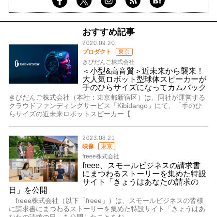
おすすめ記事
2020.09.20
プロダクト
東京
きびだんご株式会社
＜小型&高音質＞近未来から襲来！
大人気ロボット型球体スピーカーが
手のひらサイズになってカムバック
きびだんご株式会社（本社：東京都新宿区）は、同社が運営する
クラウドファンディングサービス「Kibidango」にて、「手のひ
らサイズの近未来ロボットスピーカー【
2023.08.21
映像
東京
freee株式会社
freee、スモールビジネスの請求書
にまつわるストーリーを集めた特設
サイト「きょうはあなたの請求の
日」を公開
freee株式会社（以下「freee」）は、スモールビジネスの皆様
に請求書にまつわるストーリーを集めた特設サイト「きょうはあ
なたの請求の日」を公開したことをお