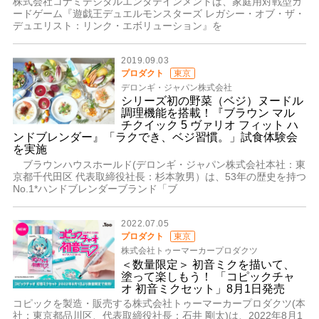
株式会社コナミデジタルエンタテインメントは、家庭用対戦型カ
ードゲーム『遊戯王デュエルモンスターズ レガシー・オブ・ザ・
デュエリスト：リンク・エボリューション』を
2019.09.03
プロダクト
東京
デロンギ・ジャパン株式会社
シリーズ初の野菜（ベジ）ヌードル
調理機能を搭載！『ブラウン マル
チクイック 5 ヴァリオ フィット ハ
ンドブレンダー』「ラクでき、ベジ習慣。」試食体験会
を実施
ブラウンハウスホールド(デロンギ・ジャパン株式会社本社：東
京都千代田区 代表取締役社長：杉本敦男）は、53年の歴史を持つ
No.1*ハンドブレンダーブランド「ブ
2022.07.05
プロダクト
東京
株式会社トゥーマーカープロダクツ
＜数量限定＞ 初音ミクを描いて、
塗って楽しもう！ 「コピックチャ
オ 初音ミクセット」8月1日発売
コピックを製造・販売する株式会社トゥーマーカープロダクツ(本
社：東京都品川区、代表取締役社長：石井 剛太)は、2022年8月1