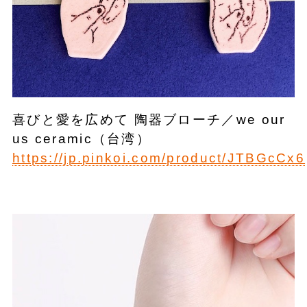
喜びと愛を広めて 陶器ブローチ／we our
us ceramic（台湾）
https://jp.pinkoi.com/product/JTBGcCx6