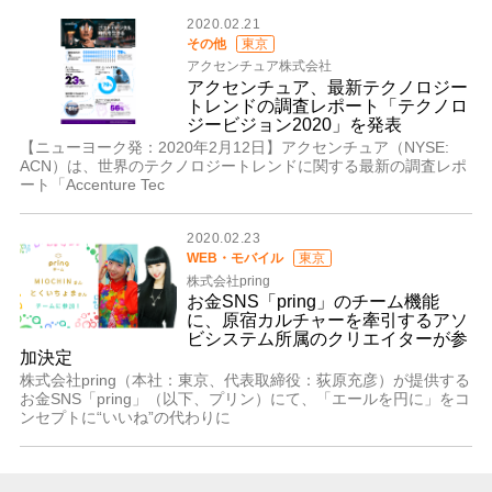
2020.02.21
その他
東京
アクセンチュア株式会社
アクセンチュア、最新テクノロジー
トレンドの調査レポート「テクノロ
ジービジョン2020」を発表
【ニューヨーク発：2020年2月12日】アクセンチュア（NYSE:
ACN）は、世界のテクノロジートレンドに関する最新の調査レポ
ート「Accenture Tec
2020.02.23
WEB・モバイル
東京
株式会社pring
お金SNS「pring」のチーム機能
に、原宿カルチャーを牽引するアソ
ビシステム所属のクリエイターが参
加決定
株式会社pring（本社：東京、代表取締役：荻原充彦）が提供する
お金SNS「pring」（以下、プリン）にて、「エールを円に」をコ
ンセプトに“いいね”の代わりに