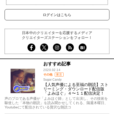
ログインはこちら
日本中のクリエイターを応援するメディア
クリエイターズステーションをフォロー！
おすすめ記事
2020.02.14
その他
東京
Sugar Candy
【人気声優による至福の朗読】スト
リーミング・ダウンロード配信版
「よみほぐ」４〜１１配信決定！
声のプロである声優が「よみほぐ師」として出演し、その技術を
駆使した「本物の朗読」を読み聞かせしてくれる、隔週木曜日、
Youtubeにて配信されている贅沢な朗読コ