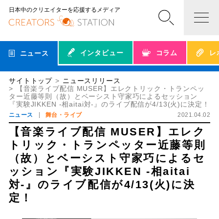
日本中のクリエイターを応援するメディア
インタビュー
コラム
レ
ニュース
サイトトップ
ニュースリリース
【音楽ライブ配信 MUSER】エレクトリック・トランペッ
ター近藤等則（故）とベーシスト守家巧によるセッション
『実験JIKKEN -相aitai対-』のライブ配信が4/13(火)に決定！
ニュース
舞台・ライブ
2021.04.02
【音楽ライブ配信 MUSER】エレク
トリック・トランペッター近藤等則
（故）とベーシスト守家巧によるセ
ッション『実験JIKKEN -相aitai
対-』のライブ配信が4/13(火)に決
定！