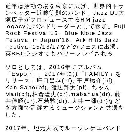
近年は活動の場を東京に広げ、世界的トラ
ンペッター近藤等則のバンド、Jazz DJ大
塚広子がプロデュースするRM jazz
legacyにバンドリーダーとして参加。Fuji
Rock Festival’15、Blue Note Jazz
Festival in Japan’16、Ark Hills Jazz
Festival’15/16/17などのフェスに出演。
英BBCラジオでもパワープレイされる。
ソロとしては、2016年にアルバム
「Espoir」、2017年には「FAMILY」を
リリース。坪口昌恭(pf), 平戸祐介(pf),
Kan Sano(pf), 渡辺翔太(pf), ちゃん
Mari(pf),柏倉隆史(dr),mabanua(dr), 藤
井伸昭(dr),石若駿(dr), 大井一彌(dr)など
各方面で活躍するミュージシャンと共演を
した。
2017年、地元大阪でルーツレゲエバンド