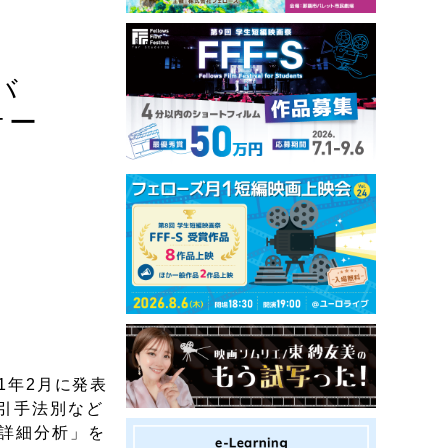
バ
ケー
1年2月に発表
取引手法別など
 詳細分析」を