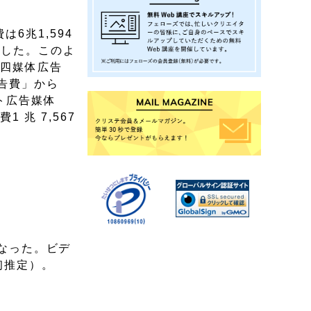
6兆1,594
ました。このよ
ミ四媒体広告
広告費」から
ト広告媒体
兆 7,567
となった。ビデ
初推定）。