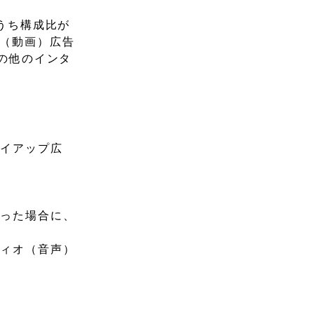
のうち構成比が
オ（動画）広告
その他のインタ
タイアップ広
行った場合に、
ディオ（音声）