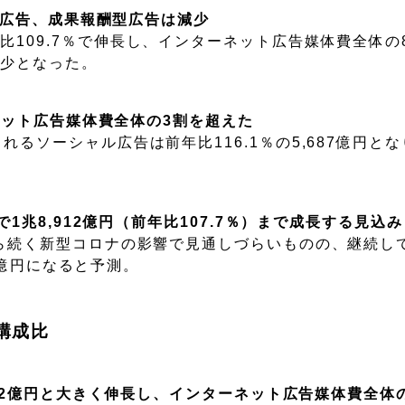
約型広告、成果報酬型広告は減少
109.7％で伸長し、インターネット広告媒体費全体の8
減少となった。
ーネット広告媒体費全体の3割を超えた
るソーシャル広告は前年比116.1％の5,687億円と
で1兆8,912億円（前年比107.7％）まで成長する見込み
から続く新型コロナの影響で見通しづらいものの、継続し
12億円になると予測。
構成比
862億円と大きく伸長し、インターネット広告媒体費全体