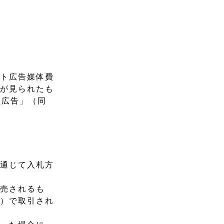
ット広告媒体費
しが見られたも
型広告」（同
を通じて入札方
販売されるも
格）で取引され