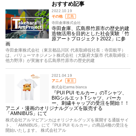
おすすめ記事
2022.10.19
その他
広島
寺田倉庫株式会社
寺田倉庫、広島県竹原市の歴史的建
造物活用を目的とした社会実験「竹
原アートプロジェクト2022」に参
画
寺田倉庫株式会社（東京都品川区 代表取締役社長：寺田航平）
は、バリューマネジメント株式会社（大阪府大阪市 代表取締役：
他力野淳）が実施する広島県竹原市の歴史的建
2021.04.19
アニメ
東京
株式会社arma bianca
『PUI PUI モルカー』のTシャツ、
BIGシルエットTシャツ、パーカ
ー、刺繍キャップの受注を開始！！
アニメ・漫画のオリジナルグッズを販売する
「AMNIBUS」にて
株式会社アルマビアンカはオリジナルグッズを展開する通販サイ
ト、「AMNIBUS」にて『PUI PUI モルカー』の商品4種の受注を
開始いたします。 株式会社アル