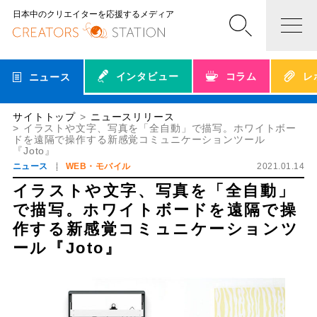
日本中のクリエイターを応援するメディア
インタビュー
コラム
レ
ニュース
サイトトップ
ニュースリリース
イラストや文字、写真を「全自動」で描写。ホワイトボー
ドを遠隔で操作する新感覚コミュニケーションツール
『Joto』
ニュース
WEB・モバイル
2021.01.14
イラストや文字、写真を「全自動」
で描写。ホワイトボードを遠隔で操
作する新感覚コミュニケーションツ
ール『Joto』