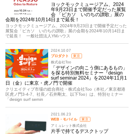
ヨックモックミュージアム、2024
年9月23日まで開催予定だった展覧
会 「ピカソ いのちの讃歌」展の
会期を2024年10月14日まで延長！
ヨックモックミュージアム、2024年9月23日まで開催予定だった
展覧会「ピカソ いのちの讃歌」展の会期を2024年10月14日ま
で延長！ 一般社団法人YMハウス
2024.10.07
プロダクト
東京
株式会社Too
「デザインの向こう側にあるもの」
を探る特別無料セミナー『design
surf seminar 2024』を2024年11月1
日（金）に東京・虎ノ門で開催
クリエイティブ市場の総合商社・株式会社Too（本社／東京都港
区虎ノ門3-4-7、社長／石井剛太、以下Too）は、特別セミナー
「design surf semin
2021.06.23
WEB・モバイル
東京
アミュレット株式会社
​​片手で持てるデスクトップ