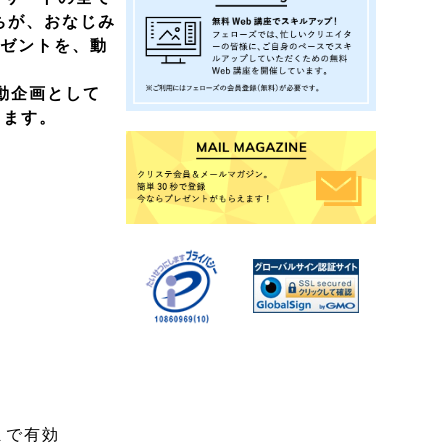
ちが、おなじみ
レゼントを、動
動企画として
します。
まで有効