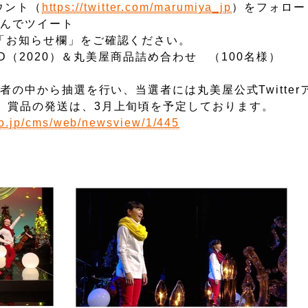
ウント（
https://twitter.com/marumiya_jp
）をフォロー
でツイート
せ欄」をご確認ください。
CD（2020）＆丸美屋商品詰め合わせ （100名様）
ら抽選
者の中から抽選を行い、当選者には丸美屋公式Twitter
発送は、3月上旬頃を予定しております。
co.jp/cms/web/newsview/1/445