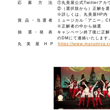
応 募 方 法 ①丸美屋公式Twitterアカ
②（選択肢から）正解を選ん
※詳しくは、丸美屋HP内「お知ら
賞 品 ・ 当 選 者 ミュージカル「アニー」
※正解者の中か
抽 選 ・ 発 表 キャンペーン終了後に正解
のDMにて連絡いたします。賞品の
丸 美 屋 H P
https://www.marumiya.