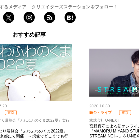
するメディア
クリエイターズステーションをフォロー！
おすすめ記事
7.20
2020.10.30
舞台・ライブ
東京
東京
どり展覧会『ふわふわのくま2022夏』実行
株式会社 U-NEXT
宮野真守による初オンライ
どり展覧会『ふわふわのくま2022夏』
『MAMORU MIYANO STUD
 京都にて開催 ～想像でどこまでも行
STREAMING!～』をU-