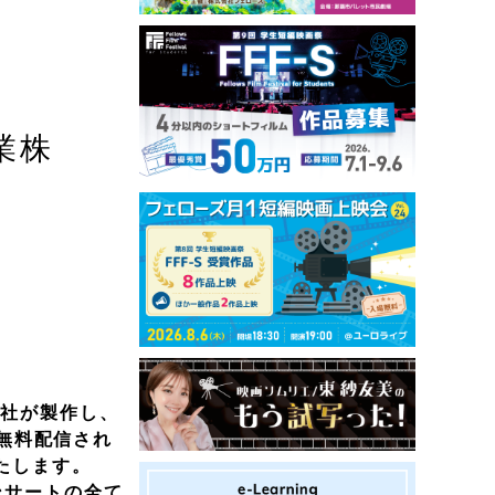
業株
社が製作し、
で無料配信され
たします。
ンサートの全て