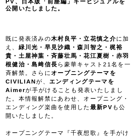
PV、日本版「前塵編」キービジュアルを
公開いたしました。
既に発表済みの
木村良平・立花慎之介
に加
え、
緑川光・早見沙織・森川智之・梶裕
貴・土屋神葉・斉藤壮馬・花江夏樹・赤羽
根健治・島﨑信長
ら豪華キャスト21名を一
斉解禁。さらに
オープニングテーマを
CIVILIAN
が、
エンディングテーマを
Aimer
が手がけることも発表いたしまし
た。本情報解禁にあわせ、オープニング・
エンディング楽曲を使用した
最新PV
も公
開いたしました。
オープニングテーマ『千夜想歌』を手がけ