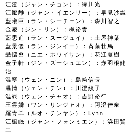
江澄（ジャン・チョン）：緑川光
江厭離（ジャン・イエンリー）：早見沙織
藍曦臣（ラン・シーチェン）：森川智之
金凌（ジン・リン）：梶裕貴
藍思追（ラン・スージュイ）：土屋神葉
藍景儀（ラン・ジンイー）：斉藤壮馬
聶懐桑（ニエ・ホワイサン）：花江夏樹
金子軒（ジン・ズーシュエン）：赤羽根健
治
温寧（ウェン・ニン）：島﨑信長
温情（ウェン・チン）：川澄綾子
温晁（ウェン・チャオ）：吉野裕行
王霊嬌（ワン・リンジャオ）：阿澄佳奈
羅青羊（ルオ・チンヤン）：Lynn
江楓眠（ジャン・フォンミエン）：浜田賢
二