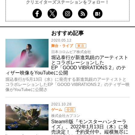
クリエイターズステーションをフォロー！
おすすめ記事
2020.05.12
舞台・ライブ
東京
日本コロムビア株式会社
堀込泰行が新進気鋭のアーティスト
とコラボレーションした
EP「GOOD VIBRATIONS 2」のテ
ィザー映像をYouTubeに公開
堀込泰行が5月13日（水）に発売する新進気鋭のアーティストと
コラボレーションしたEP「GOOD VIBRATIONS 2」のティザー映
像がYouTubeに公開さ
2021.10.28
ゲーム
全国
株式会社カプコン
Steam®版『モンスターハンターラ
イズ』、2022年1月13日（木）に発
売決定！ 予約受付中。縦横無尽に