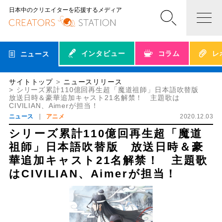
日本中のクリエイターを応援するメディア
インタビュー
コラム
レ
ニュース
サイトトップ
ニュースリリース
シリーズ累計110億回再生超「魔道祖師」日本語吹替版
放送日時＆豪華追加キャスト21名解禁！ 主題歌は
CIVILIAN、Aimerが担当！
ニュース
アニメ
2020.12.03
シリーズ累計110億回再生超「魔道
祖師」日本語吹替版 放送日時＆豪
華追加キャスト21名解禁！ 主題歌
はCIVILIAN、Aimerが担当！