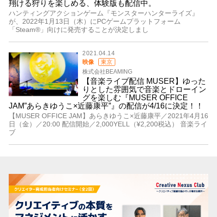
翔ける狩りを楽しめる、体験版も配信中。
ハンティングアクションゲーム『モンスターハンターライズ』
が、2022年1月13日（木）にPCゲームプラットフォーム
「Steam®」向けに発売することが決定しまし
2021.04.14
映像
東京
株式会社BEAMING
【音楽ライブ配信 MUSER】ゆった
りとした雰囲気で音楽とドローイン
グを楽しむ『MUSER OFFICE
JAM”あらきゆうこ×近藤康平”』の配信が4/16に決定！！
【MUSER OFFICE JAM】あらきゆうこ×近藤康平／2021年4月16
日（金）／20:00 配信開始／2,000YELL（¥2,200税込） 音楽ライ
ブ