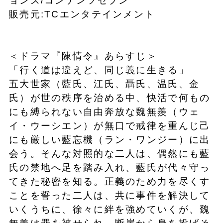
ョンズ/コンテンツセブン
販売元:TCエンタテインメント
＜ドラマ『陳情令』あらすじ＞
「行く道は違えど、同じ義に生きる」
五大世家（藍氏、江氏、聶氏、温氏、金
氏）が世の秩序を治める中、快活で何もの
にも縛られない自由奔放な魏無羨（ウェ
イ・ウーシエン）が無口で戒律を重んじ己
にも厳しい藍忘機（ラン・ワンジー）に出
会う。そんな対照的な二人は、偶然にも藍
氏の禁地へ足を踏み入れ、藍氏が代々守っ
てきた秘密を知る。正義のため力を尽くす
ことを誓った二人は、共に事件を解決して
いくうちに、徐々に絆を強めていくが、魏