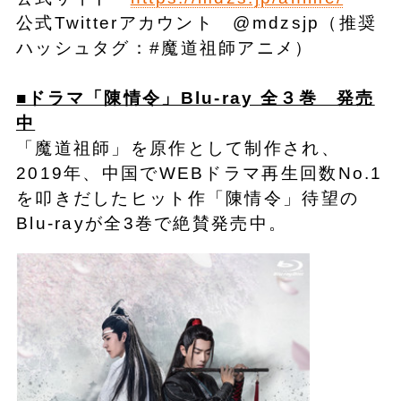
公式Twitterアカウント @mdzsjp（推奨
ハッシュタグ：#魔道祖師アニメ）
■ドラマ「陳情令」Blu-ray 全３巻 発売
中
「魔道祖師」を原作として制作され、
2019年、中国でWEBドラマ再生回数No.1
を叩きだしたヒット作「陳情令」待望の
Blu-rayが全3巻で絶賛発売中。