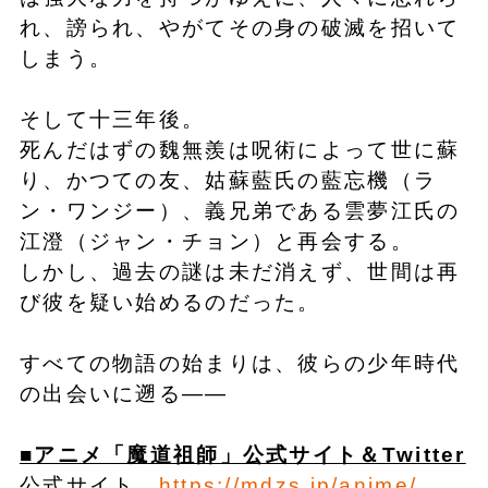
れ、謗られ、やがてその身の破滅を招いて
しまう。
そして十三年後。
死んだはずの魏無羨は呪術によって世に蘇
り、かつての友、姑蘇藍氏の藍忘機（ラ
ン・ワンジー）、義兄弟である雲夢江氏の
江澄（ジャン・チョン）と再会する。
しかし、過去の謎は未だ消えず、世間は再
び彼を疑い始めるのだった。
すべての物語の始まりは、彼らの少年時代
の出会いに遡る――
■アニメ「魔道祖師」公式サイト＆Twitter
公式サイト
https://mdzs.jp/anime/