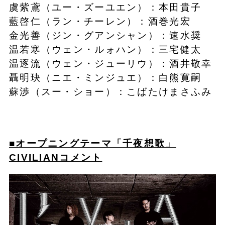
虞紫鳶（ユー・ズーユエン）：本田貴子
藍啓仁（ラン・チーレン）：酒巻光宏
金光善（ジン・グアンシャン）：速水奨
温若寒（ウェン・ルォハン）：三宅健太
温逐流（ウェン・ジューリウ）：酒井敬幸
聶明玦（ニエ・ミンジュエ）：白熊寛嗣
蘇渉（スー・ショー）：こばたけまさふみ
■オープニングテーマ「千夜想歌」
CIVILIANコメント