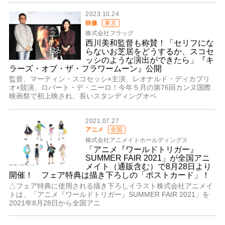
2023.10.24
映像
東京
株式会社フラッグ
西川美和監督も称賛！「セリフにな
らないお芝居をどうするか、スコセ
ッシのような演出ができたら」『キ
ラーズ・オブ・ザ・フラワームーン』公開
監督、マーティン・スコセッシ×主演、レオナルド・ディカプリ
オ×競演、ロバート・デ・ニーロ！今年５月の第76回カンヌ国際
映画祭で初上映され、長いスタンディングオベ
2021.07.27
アニメ
全国
株式会社アニメイトホールディングス
「アニメ『ワールドトリガー』
SUMMER FAIR 2021」が全国アニ
メイト（通販含む）で8月28日より
開催！ フェア特典は描き下ろしの「ポストカード」！
△フェア特典に使用される描き下ろしイラスト株式会社アニメイ
トは、「アニメ『ワールドトリガー』SUMMER FAIR 2021」を
2021年8月28日から全国アニ