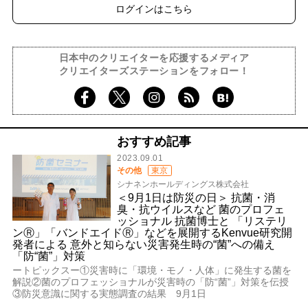
ログインはこちら
日本中のクリエイターを応援するメディア
クリエイターズステーションをフォロー！
おすすめ記事
2023.09.01
その他
東京
シナネンホールディングス株式会社
＜9月1日は防災の日＞ 抗菌・消
臭・抗ウイルスなど 菌のプロフェ
ッショナル 抗菌博士と 「リステリ
ンⓇ」「バンドエイドⓇ」などを展開するKenvue研究開
発者による 意外と知らない災害発生時の“菌”への備え
「防“菌”」対策
ートピックスー①災害時に「環境・モノ・人体」に発生する菌を
解説②菌のプロフェッショナルが災害時の「防“菌”」対策を伝授
③防災意識に関する実態調査の結果 9月1日