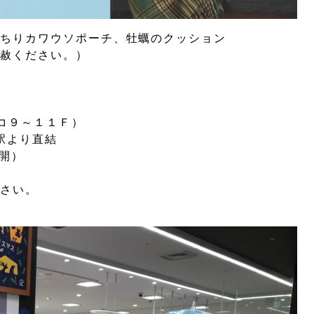
っちりカワウソポーチ、牡蠣のクッション
容赦ください。）
ルコ９～１１Ｆ）
」駅より直結
展開）
。
ださい。