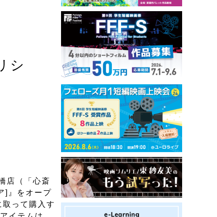
リシ
斎橋店（「心斎
ア]』をオープ
に取って購入す
ルアイテムは、