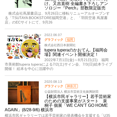
け。又吉直樹 全編書き下ろしアン
ソロジー『Perch』部数限定販売
株式会社蔦屋書店は、9月26日に移転リニューアルオープンす
る「TSUTAYA BOOKSTORE福岡空港」と、「羽田空港 蔦屋書
店」のECサイトにて、9月26
2022.06.07
グラフィック
福岡
株式会社西日本新聞社
tupera tuperaのかおてん.【福岡会
場】関連イベント開催決定！
2022年7月1日(金)～8月21日(日) 福岡
市美術館tupera tuperaによる7/2(土)サイン会、7/3(日)絵本ライブ
開催！ 絵本を中心に活躍中の
2020.08.13
グラフィック
神奈川
公益財団法人 横浜市芸術文化振興財団
【横浜市民ギャラリー】若手芸術家
のための支援事業がスタート 泉
桐子 個展「WE CAN’T GO HOME
AGAIN」(8/28-9/6) 横浜市
横浜市民ギャラリーでは若手芸術家の発表機会を支援する「U35