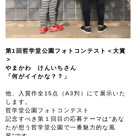
第1回哲学堂公園フォトコンテスト＜大賞
＞
やまかわ けんいちさん
「何がイイかな？？」
他、入賞作全15点（A3判）にて展示いた
します。
哲学堂公園フォトコンテスト
記念すべき第１回目の応募テーマは"あな
たが想う哲学堂公園で一番魅力的な風
景"です。