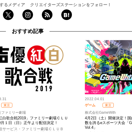
するメディア
クリエイターズステーションをフォロー！
おすすめ記事
8.31
2022.04.01
ゲーム
東京
東京
社ファミリー劇場
株式会社GameWith
紅白歌合戦2019」ファミリー劇場ＣＬＵ
4月2日（土）開催決定！
9月１日（日）正午より配信決定！
数を誇るeスポーツ大会「Gam
Vol.4」
信サービス・ファミリー劇場ＣＬＵＢ