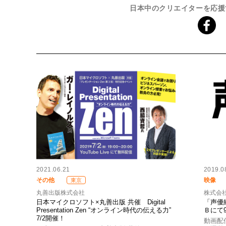
日本中のクリエイターを応援
2021.06.21
2019.0
その他
映像
東京
丸善出版株式会社
株式会
日本マイクロソフト×丸善出版 共催 Digital
「声優
Presentation Zen “オンライン時代の伝える力”
Ｂにて
7/2開催！
動画配