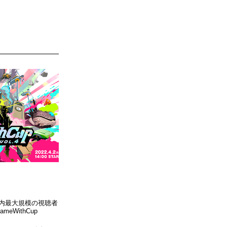
国内最大規模の視聴者
eWithCup