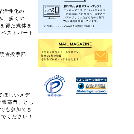
業界活性化の一
み、多くの
持を得た媒体を
ds（ベストパート
「読者投票部
てほしいメデ
投票部門」とし
たでも参加でき
んでください！