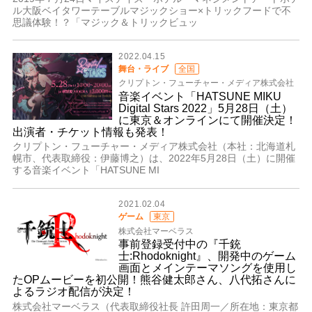
ル大阪ベイタワーテーブルマジックショー×トリックフードで不
思議体験！？「マジック＆トリックビュッ
2022.04.15
舞台・ライブ
全国
クリプトン・フューチャー・メディア株式会社
音楽イベント「HATSUNE MIKU
Digital Stars 2022」5月28日（土）
に東京＆オンラインにて開催決定！
出演者・チケット情報も発表！
クリプトン・フューチャー・メディア株式会社（本社：北海道札
幌市、代表取締役：伊藤博之）は、2022年5月28日（土）に開催
する音楽イベント「HATSUNE MI
2021.02.04
ゲーム
東京
株式会社マーベラス
事前登録受付中の『千銃
士:Rhodoknight』、開発中のゲーム
画面とメインテーマソングを使用し
たOPムービーを初公開！熊谷健太郎さん、八代拓さんに
よるラジオ配信が決定！
株式会社マーベラス（代表取締役社長 許田周一／所在地：東京都