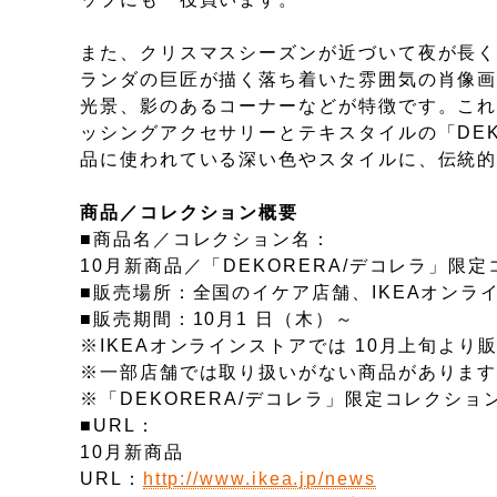
また、クリスマスシーズンが近づいて夜が長く
ランダの巨匠が描く落ち着いた雰囲気の肖像
光景、影のあるコーナーなどが特徴です。こ
ッシングアクセサリーとテキスタイルの「DEK
品に使われている深い色やスタイルに、伝統
商品／コレクション概要
■商品名／コレクション名：
10月新商品／「DEKORERA/デコレラ」限
■販売場所：全国のイケア店舗、IKEAオンラ
■販売期間：10月1 日（木）～
※IKEAオンラインストアでは 10月上旬より
※一部店舗では取り扱いがない商品がありま
※「DEKORERA/デコレラ」限定コレクシ
■URL：
10月新商品
URL：
http://www.ikea.jp/news