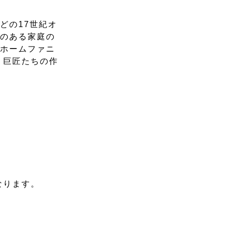
どの17世紀オ
心のある家庭の
がホームファニ
。巨匠たちの作
なります。