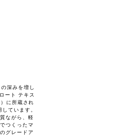
らの深みを増し
ロート テキス
美術館）に所蔵され
用しています。
品質ながら、軽
スでつくったマ
アのグレードア