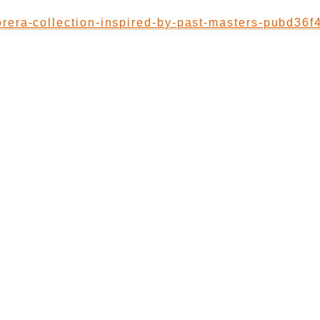
orera-collection-inspired-by-past-masters-pubd36f