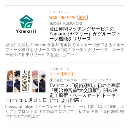
2021.02.27
WEB・モバイル
東京
株式会社KUMOTORI
登山仲間マッチングサービスの
Yamarii（ヤマリー）がグループト
ーク機能をリリース
登山仲間探しのYamariiが参加者全員でメッセージができるグルー
プトーク機能をリリース 登山仲間のマッチングサービス、ユーザ
ー同士の相乗りサービスを提供してい
2020.10.26
アニメ
東京
株式会社パルグループホールディングス
TVアニメ「呪術廻戦」初の企画展
『明治神宮前“大交流展”』開催決
定！原宿・ベースヤード トーキョ
ーにて１０月３１日（土）より開幕！
baseyard tokyo（ベースヤード トーキョー）1階「CULTURE」エ
リアとフロントエリアの両フロアにて、初の企画展『呪術廻戦 明
治神宮前“大交流展”