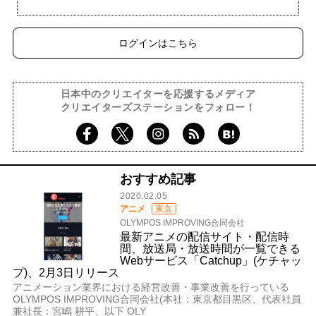
ログインはこちら
日本中のクリエイターを応援するメディア
クリエイターズステーションをフォロー！
おすすめ記事
2020.02.05
アニメ
東京
OLYMPOS IMPROVING合同会社
最新アニメの配信サイト・配信時
間、放送局・放送時間が一覧できる
Webサービス「Catchup」(ケチャッ
プ)、2月3日リリース
アニメーション業界における経営改善・事業改善を行っている
OLYMPOS IMPROVING合同会社(本社：東京都目黒区、代表社員
兼社長：宮嶋 耕平、以下 OLY