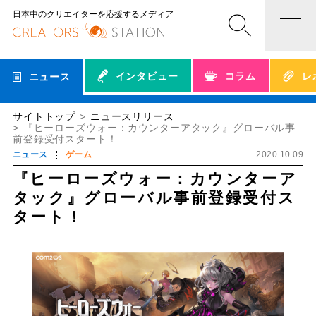
日本中のクリエイターを応援するメディア
インタビュー
コラム
レ
ニュース
サイトトップ
ニュースリリース
『ヒーローズウォー：カウンターアタック』グローバル事
前登録受付スタート！
ニュース
ゲーム
2020.10.09
『ヒーローズウォー：カウンターア
タック』グローバル事前登録受付ス
タート！