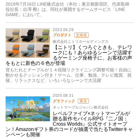
2019年7月16日 LINE株式会社（本社：東京都新宿区、代表取締
役社長：出澤 剛）は、同社が展開するゲームサービス「LINE
GAME」において、
2023.04.29
プロダクト
北海道
株式会社ニトリホールディングス
【ニトリ】くつろぐときも、テレワ
ークにも！あらゆるシーンで活躍す
るゲーミング座椅子に、お客様の声
をもとに新色の６色が登場
背もたれとテーブルが１４段階リクライニング調整可能！自由に
動かせるクッション付き！ゲーム、仕事、勉強、テレビ鑑賞、就
寝、リラックスなど、いろいろなシーンで大活躍
2020.08.31
グラフィック
東京
ネットマーブルジャパン株式会社
レベルファイブ×ネットマーブルが
贈る新作モバイルRPG『二ノ国：
Cross Worlds』公式サイトオープ
ン！Amazonギフト券のコードが抽選で当たるTwitterキャ
ンペーンも開催