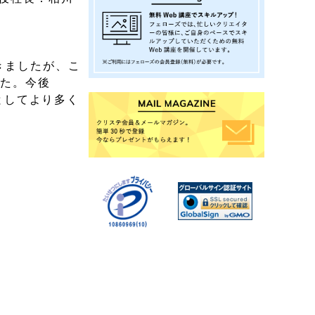
きましたが、こ
した。今後
」としてより多く
！