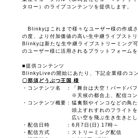
タロー）のライブコンテンツを提供します。
Blinkyはこれまで様々なユーザー様の作成
の度、より付加価値の高い生中継ライブスト
Blinkyは新たな生中継ライブストリーミング可
のユーザー様に活用されるプラットフォーム
■提供コンテンツ
BlinkyLiveの開始にあたり、下記企業様の
〇那須どうぶつ王国
様
・コンテンツ名 ：「舞台は大空！バードパフ
※天候の都合上、配信コンテンツが
・コンテンツ概要：猛禽類やインコなどの鳥
頭上すれすれのフライトを見せる圧巻
広い空を飛ぶ生き生きとした鳥た
・配信日時 ：6月7日(日) 17時～
・配信方式 ：ストリーミング配信