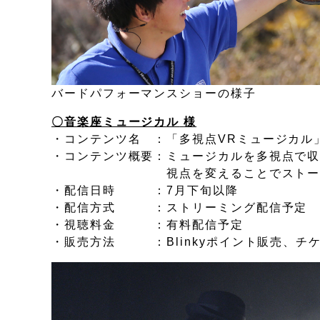
バードパフォーマンスショーの様子
〇音楽座ミュージカル
様
・コンテンツ名 ：「多視点VRミュージカル
・コンテンツ概要：ミュージカルを多視点で収
視点を変えることでストーリーの感
・配信日時 ：7月下旬以降
・配信方式 ：ストリーミング配信予
・視聴料金 ：有料配信予定
・販売方法 ：Blinkyポイント販売、チ