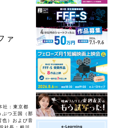
ファ
（本社：東京都
うぶつ王国（那
哲也）および音
役社長：相川