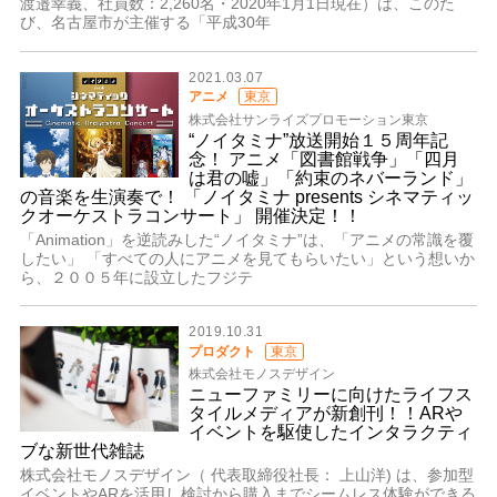
渡邉幸義、社員数：2,260名・2020年1月1日現在）は、このた
び、名古屋市が主催する「平成30年
2021.03.07
アニメ
東京
株式会社サンライズプロモーション東京
“ノイタミナ”放送開始１５周年記
念！ アニメ「図書館戦争」「四月
は君の嘘」「約束のネバーランド」
の音楽を生演奏で！ 「ノイタミナ presents シネマティッ
クオーケストラコンサート」 開催決定！！
「Animation」を逆読みした“ノイタミナ”は、「アニメの常識を覆
したい」 「すべての人にアニメを見てもらいたい」という想いか
ら、２００５年に設立したフジテ
2019.10.31
プロダクト
東京
株式会社モノスデザイン
ニューファミリーに向けたライフス
タイルメディアが新創刊！！ARや
イベントを駆使したインタラクティ
ブな新世代雑誌
株式会社モノスデザイン（ 代表取締役社長： 上山洋) は、参加型
イベントやARを活用し検討から購入までシームレス体験ができる